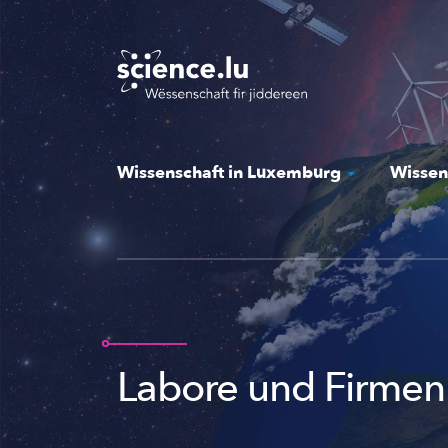
Skip
to
main
content
Wissenschaft in Luxemburg
Wissen
Labore und Firmen