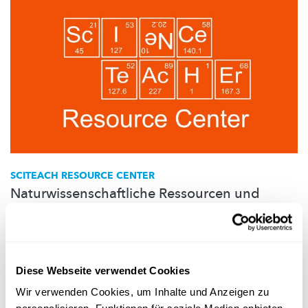
SCITEACH RESOURCE CENTER
Naturwissenschaftliche Ressourcen und
Weiterbildungszentrum für Lehrpersonal
Im SciTeach Center können sich
GrundschullehrInnen
in
IFEN-
Workshops
zu
naturwissenschaftlichen
Themen weiterbilden,
sowie Info-,
Experimentier-
und
Expositionsmaterial
ausleihen.
Diese Webseite verwendet Cookies
University of Luxembourg
Wir verwenden Cookies, um Inhalte und Anzeigen zu