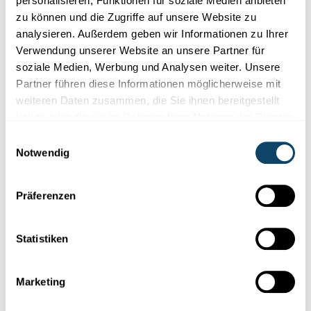
personalisieren, Funktionen für soziale Medien anbieten
zu können und die Zugriffe auf unsere Website zu
analysieren. Außerdem geben wir Informationen zu Ihrer
Verwendung unserer Website an unsere Partner für
soziale Medien, Werbung und Analysen weiter. Unsere
Partner führen diese Informationen möglicherweise mit
weiteren Daten zusammen, die Sie ihnen bereitgestellt
haben oder die sie im Rahmen Ihrer Nutzung der Dienste
gesammelt haben.
Einwilligungsauswahl
Notwendig
Präferenzen
WISSENSCHAFT IN FREIZEIT UND SCHULE
Science Club: Attraktive Aktivitäten in
Naturwissenschaft und Technik für
Statistiken
Jugendliche
Workshops, Science Camps,
Besichtigungen
von Laboren und
Marketing
Firmen:
Unterschiedliche
Mitmach-Formate
bieten
Jugendlichen einen Einblick in
Naturwissenschaft
und Technik.