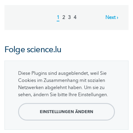
Pagination
Current
1
Page
2
Page
3
Page
4
Next
Next ›
page
page
Folge
science.lu
Diese Plugins sind ausgeblendet, weil Sie
Cookies im Zusammenhang mit sozialen
Netzwerken abgelehnt haben. Um sie zu
sehen, ändern Sie bitte Ihre Einstellungen.
EINSTELLUNGEN ÄNDERN