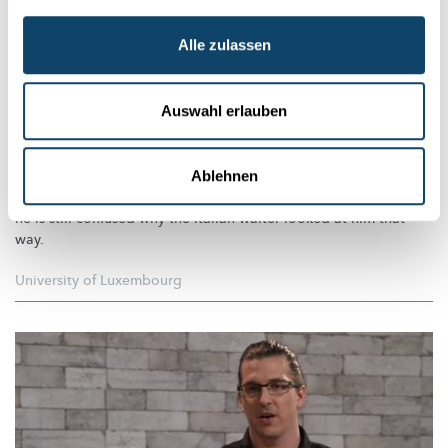
Alle zulassen
Auswahl erlauben
MY RESEARCH IN 90 SECONDS
Analysing cultural intelligence in the
workplace
Ablehnen
Georges asked: “May I have some ketchup on this pasta?", and
he is still confused why the Italian waiter looked at him that
way.
University of Luxembourg