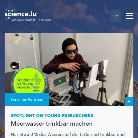
Skip
to
FR
main
content
Forscher-Portraits
SPOTLIGHT ON YOUNG RESEARCHERS
Meerwasser trinkbar machen
Nur etwa 3 % des Wassers auf der Erde sind trinkbar und