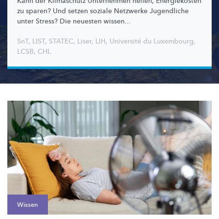
Kann der Klimaschutz Unternehmen helfen, Energiekosten
zu sparen? Und setzen soziale Netzwerke Jugendliche
unter Stress? Die neuesten wissen...
SnT
,
LIST
,
STATEC
,
Liser
,
LIH
,
Université du Luxembourg
,
LCSB
,
CHL
Wissen