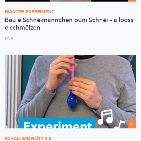
WANTER-EXPERIMENT
Bau e Schnéimännchen ouni Schnéi – a looss
e schmëlzen
FNR
SCHALLIMOFLÜTT
2.0