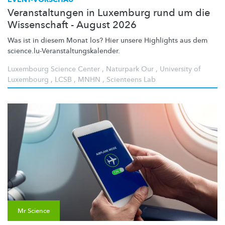
Veranstaltungen in Luxemburg rund um die
Wissenschaft - August 2026
Was ist in diesem Monat los? Hier unsere Highlights aus dem
science.lu-Veranstaltungskalender.
Luxembourg Science Center
,
Naturpark Our
,
University of
Luxembourg
,
LCSB
,
MNHN
,
Scienteens Lab
Mr Science