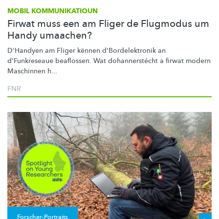
MOBIL KOMMUNIKATIOUN
Firwat muss een am Fliger de Flugmodus um
Handy umaachen?
D'Handyen am Fliger kënnen
d'Bordelektronik
an
d'Funkreseaue beaflossen. Wat
dohannerstécht
a firwat modern
Maschinnen h...
FNR
Forscher-Portraits