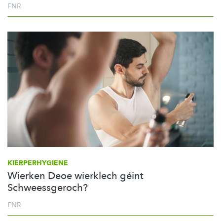
FNR
KIERPERHYGIENE
Wierken Deoe wierklech géint
Schweessgeroch?
FNR