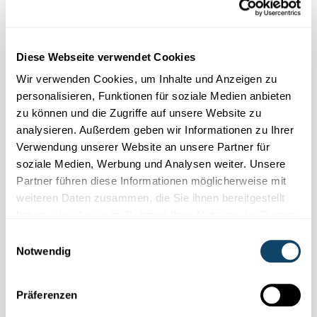
Diese Webseite verwendet Cookies
Wir verwenden Cookies, um Inhalte und Anzeigen zu
personalisieren, Funktionen für soziale Medien anbieten
zu können und die Zugriffe auf unsere Website zu
analysieren. Außerdem geben wir Informationen zu Ihrer
Verwendung unserer Website an unsere Partner für
soziale Medien, Werbung und Analysen weiter. Unsere
Partner führen diese Informationen möglicherweise mit
weiteren Daten zusammen, die Sie ihnen bereitgestellt
haben oder die sie im Rahmen Ihrer Nutzung der Dienste
WEIHNACHTS-EXPERIMENT
Bastele einen tanzenden Weihnachtsbaum –
gesammelt haben.
Einwilligungsauswahl
mit einem Elektromotor
Notwendig
FNR
Präferenzen