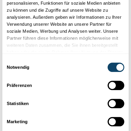
personalisieren, Funktionen für soziale Medien anbieten
in der er molekulare Prozesse in Zellen aus der Perspektive der
zu können und die Zugriffe auf unsere Website zu
Thermodynamik beschreibt.
analysieren. Außerdem geben wir Informationen zu Ihrer
FNR
,
University of Luxembourg
Verwendung unserer Website an unsere Partner für
soziale Medien, Werbung und Analysen weiter. Unsere
Partner führen diese Informationen möglicherweise mit
weiteren Daten zusammen, die Sie ihnen bereitgestellt
haben oder die sie im Rahmen Ihrer Nutzung der Dienste
gesammelt haben.
Einwilligungsauswahl
Notwendig
Präferenzen
Statistiken
NOBELPREISE 2023
Marketing
Chemie-Nobelpreis: Auch in Luxemburg wird