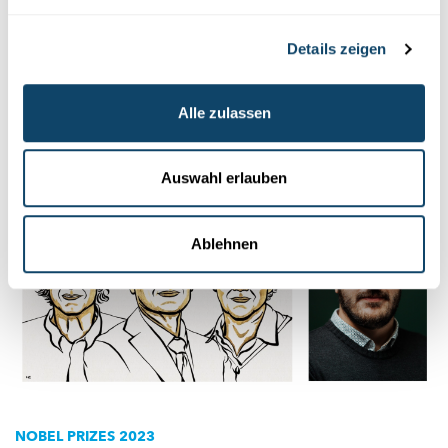
an Quantenpunkten geforscht
Der theoretische Physiker Thomas Schmidt der Universität
Details zeigen
Luxemburg über die Bedeutung des diesjährigen Nobelpreises
und seine eigene Forschung zu
Quantenpunkten.
Alle zulassen
University of Luxembourg
Auswahl erlauben
Ablehnen
NOBEL PRIZES 2023