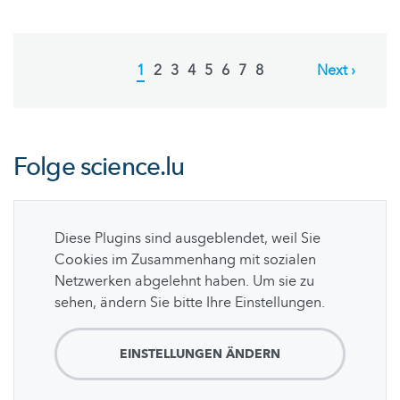
Pagination
Current
1
Page
2
Page
3
Page
4
Page
5
Page
6
Page
7
Page
8
Next
Next ›
page
page
Folge
science.lu
Diese Plugins sind ausgeblendet, weil Sie
Cookies im Zusammenhang mit sozialen
Netzwerken abgelehnt haben. Um sie zu
sehen, ändern Sie bitte Ihre Einstellungen.
EINSTELLUNGEN ÄNDERN