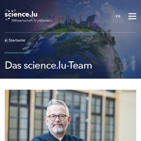
Skip
to
FR
main
content
Startseite
Das science.lu-Team