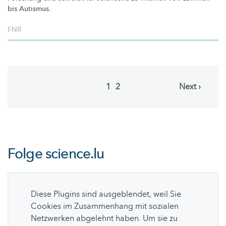
bis Autismus.
FNR
Pagination
Current
1
Page
2
Next
Next ›
page
page
Folge
science.lu
Diese Plugins sind ausgeblendet, weil Sie
Cookies im Zusammenhang mit sozialen
Netzwerken abgelehnt haben. Um sie zu