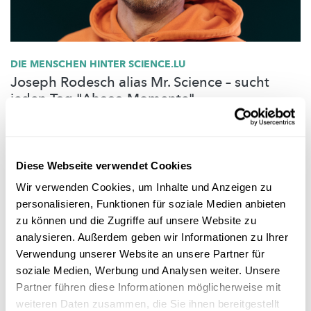
DIE MENSCHEN HINTER SCIENCE.LU
Joseph Rodesch alias Mr. Science – sucht
jeden Tag "Ahaaa-Momente"
Joseph ist Mr Science. Seit 2009 begeistert er für Wissenschaft
in TV, Social Media, Radio und auf Bühne. Es gibt kaum ein
Show-Experiment
was er nicht selbst ausprobiert hat.
Diese Webseite verwendet Cookies
FNR
Wir verwenden Cookies, um Inhalte und Anzeigen zu
personalisieren, Funktionen für soziale Medien anbieten
zu können und die Zugriffe auf unsere Website zu
analysieren. Außerdem geben wir Informationen zu Ihrer
Verwendung unserer Website an unsere Partner für
soziale Medien, Werbung und Analysen weiter. Unsere
Partner führen diese Informationen möglicherweise mit
weiteren Daten zusammen, die Sie ihnen bereitgestellt