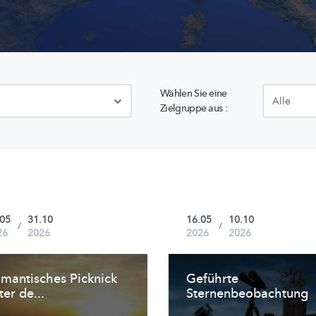
Wählen Sie eine
Zielgruppe aus :
.05
31.10
16.05
10.10
/
/
26
2026
2026
2026
mantisches Picknick
Geführte
ter de...
Sternenbeobachtung