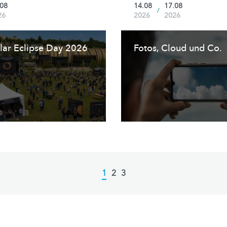
.08
14.08
17.08
/
26
2026
2026
lar Eclipse Day 2026
Fotos, Cloud und Co.
Current
1
Page
2
Page
3
page