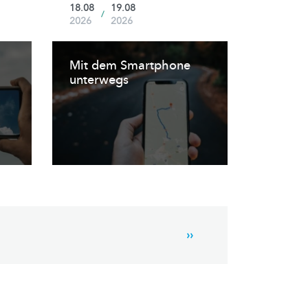
18.08
19.08
/
2026
2026
Mit dem Smartphone
unterwegs
Next
››
page