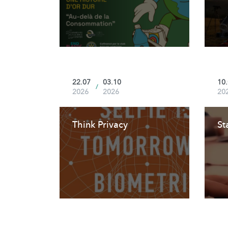
22.07
03.10
10
/
2026
2026
20
Think Privacy
St