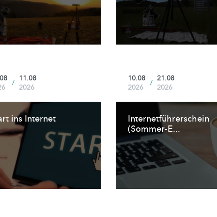
.08
11.08
10.08
21.08
/
/
26
2026
2026
2026
art ins Internet
Internetführerschein
(Sommer-E...