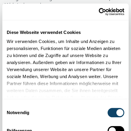
Milch Joghurt machen.
FNR
,
LIST
Diese Webseite verwendet Cookies
Wir verwenden Cookies, um Inhalte und Anzeigen zu
personalisieren, Funktionen für soziale Medien anbieten
zu können und die Zugriffe auf unsere Website zu
analysieren. Außerdem geben wir Informationen zu Ihrer
Verwendung unserer Website an unsere Partner für
soziale Medien, Werbung und Analysen weiter. Unsere
Partner führen diese Informationen möglicherweise mit
weiteren Daten zusammen, die Sie ihnen bereitgestellt
haben oder die sie im Rahmen Ihrer Nutzung der Dienste
gesammelt haben.
Einwilligungsauswahl
WELTALL
Notwendig
Satelliten sind Erd-Begleiter im Weltall
Hunderte von Satelliten kreisen um die Erde. Aber wozu sind
Präferenzen