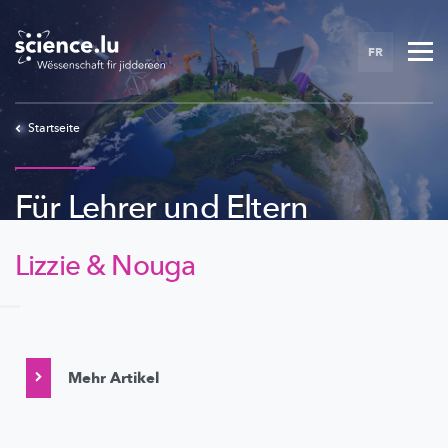
Skip
to
FR
main
content
Startseite
Für Lehrer und Eltern
Lizzie & Nouga
Mehr Artikel