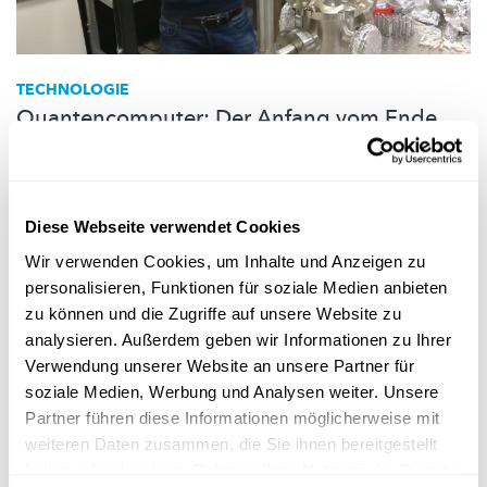
TECHNOLOGIE
Quantencomputer: Der Anfang vom Ende
der digitalen Ära?
Weltweit arbeiten
Wissenschaftler
an der Entwicklung von
Quantencomputern.
Einer davon ist der in
Großbritannien
forschende Luxemburger Foni Raphaël Lebrun.
Diese Webseite verwendet Cookies
Wir verwenden Cookies, um Inhalte und Anzeigen zu
FNR
personalisieren, Funktionen für soziale Medien anbieten
zu können und die Zugriffe auf unsere Website zu
analysieren. Außerdem geben wir Informationen zu Ihrer
Verwendung unserer Website an unsere Partner für
soziale Medien, Werbung und Analysen weiter. Unsere
Partner führen diese Informationen möglicherweise mit
weiteren Daten zusammen, die Sie ihnen bereitgestellt
haben oder die sie im Rahmen Ihrer Nutzung der Dienste