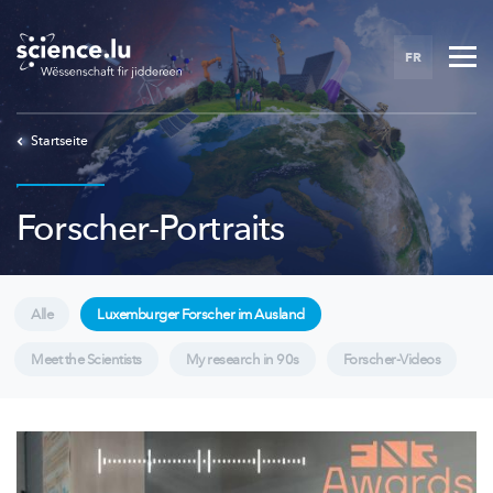
Skip
to
FR
main
content
Startseite
Forscher-Portraits
Alle
Luxemburger Forscher im Ausland
Meet the Scientists
My research in 90s
Forscher-Videos