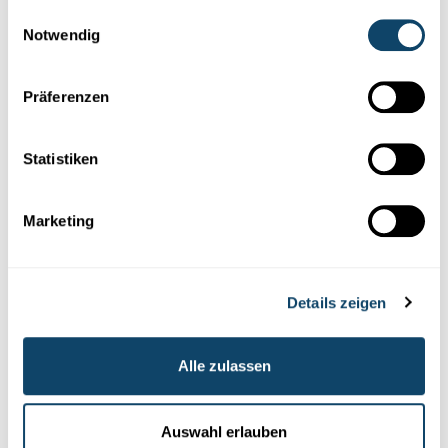
gesammelt haben.
Einwilligungsauswahl
Notwendig
Präferenzen
SHAKESPEARE IN ZEITEN DER RESTAURATION
Wie die Änderung politischer Verhältnisse
Statistiken
den Umgang mit den Werken des
Dramatikers beeinflusst hat
Marketing
Als einer der bedeutendsten Dichter überhaupt beschäftigt
William Shakespeare
Wissenschaftler
weltweit. Einer davon ist
der Luxemburger Claude Fretz.
Details zeigen
FNR
Alle zulassen
Auswahl erlauben