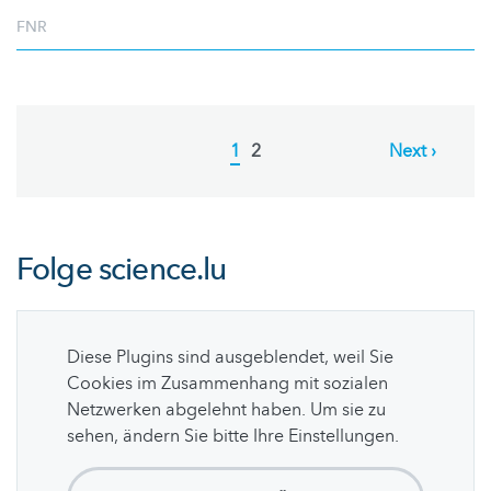
FNR
Pagination
Current
1
Page
2
Next
Next ›
page
page
Folge
science.lu
Diese Plugins sind ausgeblendet, weil Sie
Cookies im Zusammenhang mit sozialen
Netzwerken abgelehnt haben. Um sie zu
sehen, ändern Sie bitte Ihre Einstellungen.