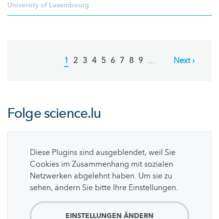
University of Luxembourg
Pagination
Current
1
Page
2
Page
3
Page
4
Page
5
Page
6
Page
7
Page
8
Page
9
…
Next
Next ›
page
page
Folge
science.lu
Diese Plugins sind ausgeblendet, weil Sie
Cookies im Zusammenhang mit sozialen
Netzwerken abgelehnt haben. Um sie zu
sehen, ändern Sie bitte Ihre Einstellungen.
EINSTELLUNGEN ÄNDERN