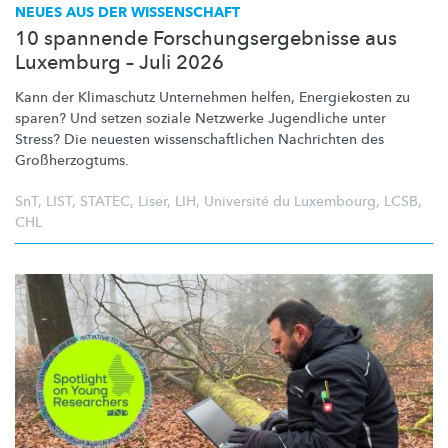
NEUES AUS DER WISSENSCHAFT
10 spannende Forschungsergebnisse aus
Luxemburg – Juli 2026
Kann der Klimaschutz Unternehmen helfen, Energiekosten zu
sparen? Und setzen soziale Netzwerke Jugendliche unter
Stress? Die neuesten
wissenschaftlichen
Nachrichten des
Großherzogtums.
SnT
,
LIST
,
STATEC
,
Liser
,
LIH
,
Université du Luxembourg
,
LCSB
,
CHL