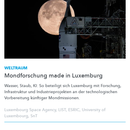
WELTRAUM
Mondforschung made in Luxemburg
Wasser, Staub, KI: So beteiligt sich Luxemburg mit Forschung,
Infrastruktur und
Industrieprojekten
an der
technologischen
Vorbereitung künftiger
Mondmissionen.
Luxembourg Space Agency
,
LIST
,
ESRIC
,
University of
Luxembourg
,
SnT