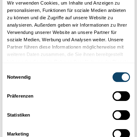
Droht uns das Kerosin auszugehen? Benny Mantin, Professor für
Wir verwenden Cookies, um Inhalte und Anzeigen zu
Logistics and Supply Chain Management an der Universität
personalisieren, Funktionen für soziale Medien anbieten
Luxemburg über mögliche Folgen.
zu können und die Zugriffe auf unsere Website zu
analysieren. Außerdem geben wir Informationen zu Ihrer
University of Luxembourg
Verwendung unserer Website an unsere Partner für
soziale Medien, Werbung und Analysen weiter. Unsere
Partner führen diese Informationen möglicherweise mit
weiteren Daten zusammen, die Sie ihnen bereitgestellt
haben oder die sie im Rahmen Ihrer Nutzung der Dienste
gesammelt haben.
Einwilligungsauswahl
Notwendig
Präferenzen
Statistiken
FRAUENGESUNDHEIT
Gender Health Gap: der große kleine
Marketing