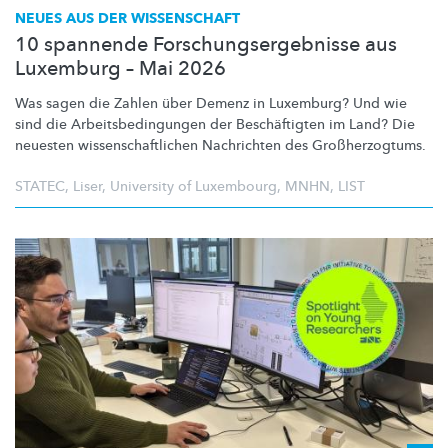
NEUES AUS DER WISSENSCHAFT
10 spannende Forschungsergebnisse aus
Luxemburg – Mai 2026
Was sagen die Zahlen über Demenz in Luxemburg? Und wie
sind die
Arbeitsbedingungen
der
Beschäftigten
im Land? Die
neuesten
wissenschaftlichen
Nachrichten des
Großherzogtums.
STATEC
,
Liser
,
University of Luxembourg
,
MNHN
,
LIST