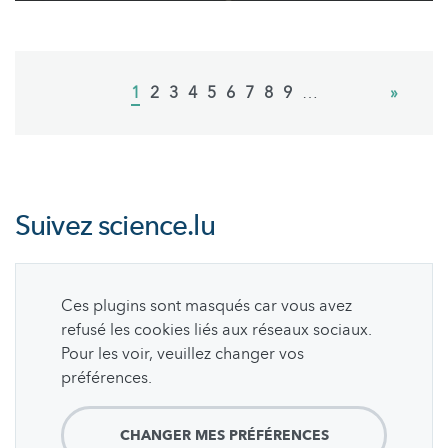
Pagination
Current
1
Page
2
Page
3
Page
4
Page
5
Page
6
Page
7
Page
8
Page
9
…
Next
»
page
page
Suivez
science.lu
Ces plugins sont masqués car vous avez
refusé les cookies liés aux réseaux sociaux.
Pour les voir, veuillez changer vos
préférences.
CHANGER MES PRÉFÉRENCES