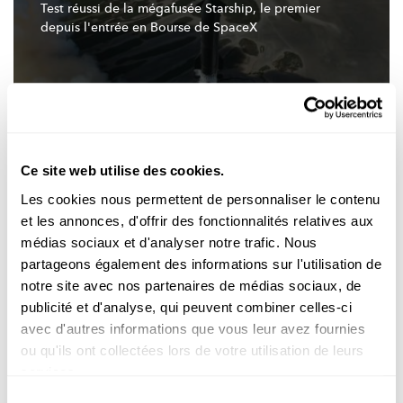
Test réussi de la mégafusée Starship, le premier
depuis
l'entrée
en Bourse de SpaceX
Ce site web utilise des cookies.
Les cookies nous permettent de personnaliser le contenu
et les annonces, d'offrir des fonctionnalités relatives aux
médias sociaux et d'analyser notre trafic. Nous
La médaille Fields couronne quatre jeunes
partageons également des informations sur l'utilisation de
mathématiciens,
dont deux Chinois
notre site avec nos partenaires de médias sociaux, de
publicité et d'analyse, qui peuvent combiner celles-ci
avec d'autres informations que vous leur avez fournies
ou qu'ils ont collectées lors de votre utilisation de leurs
services.
Sélection