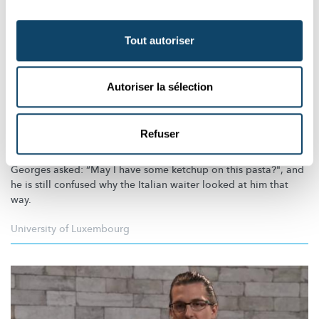
Tout autoriser
Autoriser la sélection
MY RESEARCH IN 90 SECONDS
Analysing cultural intelligence in the
Refuser
workplace
Georges asked: “May I have some ketchup on this pasta?", and
he is still confused why the Italian waiter looked at him that
way.
University of Luxembourg