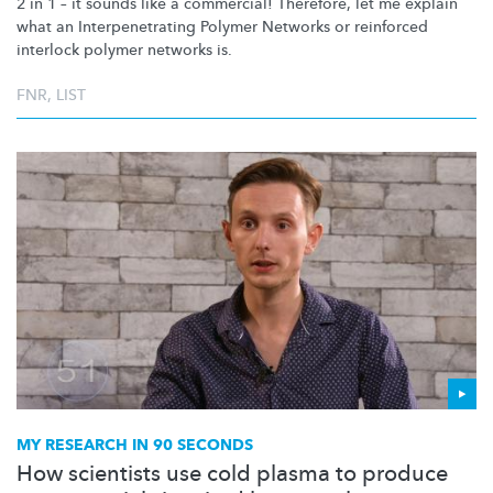
2 in 1 – it sounds like a commercial! Therefore, let me explain
what an
Interpenetrating
Polymer Networks or reinforced
interlock polymer networks is.
FNR
,
LIST
MY RESEARCH IN 90 SECONDS
How scientists use cold plasma to produce