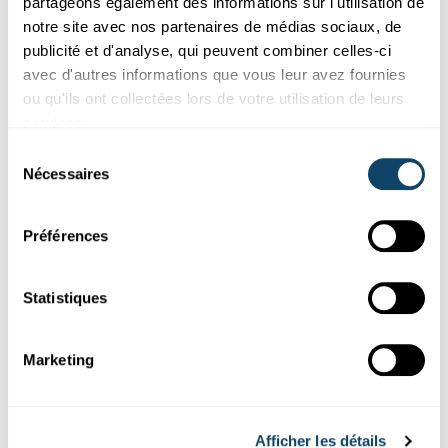
partageons également des informations sur l'utilisation de
notre site avec nos partenaires de médias sociaux, de
publicité et d'analyse, qui peuvent combiner celles-ci
avec d'autres informations que vous leur avez fournies
ou qu'ils ont collectées lors de votre utilisation de leurs
MY RESEARCH IN 90 SECONDS
services.
How our hair is a mirror of our environmental
Sélection
exposure?
Nécessaires
du
We are exposed to a cocktail of pollutants but we do not know
consentement
which ones and to which extent. How could hair be the perfect
Préférences
material to answer these questions?
LIH
Statistiques
Marketing
Afficher les détails