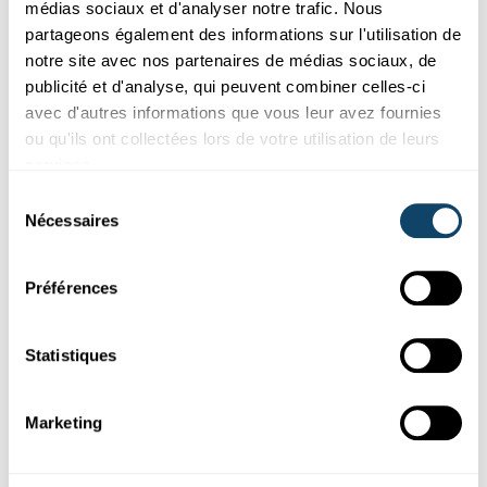
médias sociaux et d'analyser notre trafic. Nous
partageons également des informations sur l'utilisation de
notre site avec nos partenaires de médias sociaux, de
publicité et d'analyse, qui peuvent combiner celles-ci
avec d'autres informations que vous leur avez fournies
ou qu'ils ont collectées lors de votre utilisation de leurs
services.
Sélection
DICHTE
Nécessaires
du
Firwat geet en Ee net ënner wann ee Salz an
consentement
d’Waasser mécht?
Préférences
FNR
Statistiques
Marketing