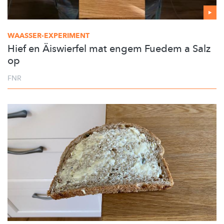
WAASSER-EXPERIMENT
Hief en Äiswierfel mat engem Fuedem a Salz
op
FNR