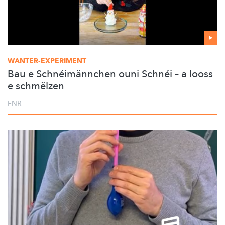
WANTER-EXPERIMENT
Bau e Schnéimännchen ouni Schnéi – a looss
e schmëlzen
FNR