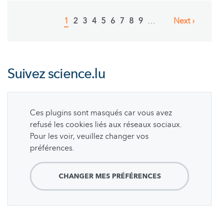
Pagination
Current
1
Page
2
Page
3
Page
4
Page
5
Page
6
Page
7
Page
8
Page
9
…
Next
Next ›
page
page
Suivez
science.lu
Ces plugins sont masqués car vous avez
refusé les cookies liés aux réseaux sociaux.
Pour les voir, veuillez changer vos
préférences.
CHANGER MES PRÉFÉRENCES