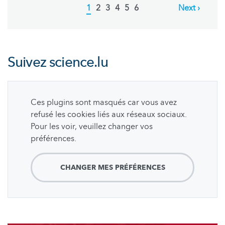
Current
1
Page
2
Page
3
Page
4
Page
5
Page
6
Next
Next ›
page
page
Suivez
science.lu
Ces plugins sont masqués car vous avez
refusé les cookies liés aux réseaux sociaux.
Pour les voir, veuillez changer vos
préférences.
CHANGER MES PRÉFÉRENCES