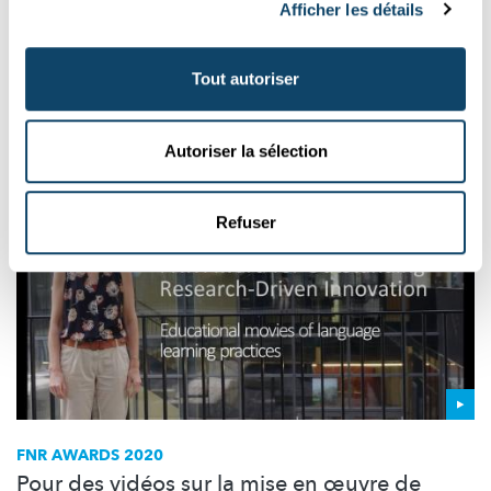
Afficher les détails
Dans une étude conjointe, des chercheurs des universités du
Luxembourg et de Berne ont étudié le
développement
d’attitudes négatives à l’égard de l’école chez les jeunes.
Tout autoriser
University of Luxembourg
Autoriser la sélection
Refuser
FNR AWARDS 2020
Pour des vidéos sur la mise en œuvre de