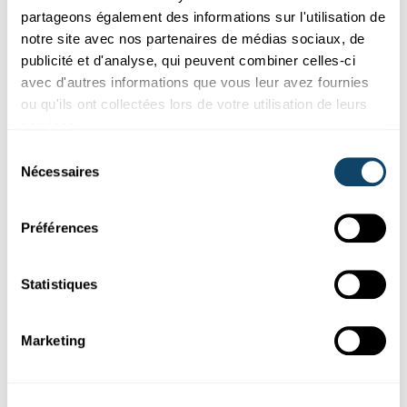
vague sur eux.
partageons également des informations sur l'utilisation de
notre site avec nos partenaires de médias sociaux, de
University of Luxembourg
publicité et d'analyse, qui peuvent combiner celles-ci
avec d'autres informations que vous leur avez fournies
ou qu'ils ont collectées lors de votre utilisation de leurs
services.
Sélection
Nécessaires
du
consentement
Préférences
Statistiques
Marketing
ÉTUDE AU LUXEMBOURG ET EN SUISSE
Comment, où et pourquoi se produit
l’aliénation scolaire