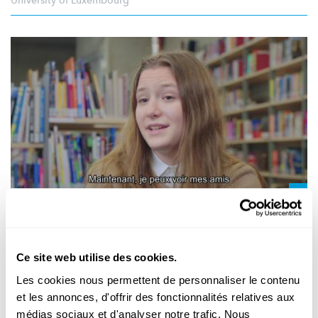
University of Luxembourg
PROJET COVID-KIDS
La satisfaction de vie et le bien-être des
Ce site web utilise des cookies.
enfants à l’épreuve de la pandémie
Les cookies nous permettent de personnaliser le contenu
Les enfants et adolescents sont durement touchés par les
et les annonces, d'offrir des fonctionnalités relatives aux
changements liés à la pandémie du coronavirus. Le projet
médias sociaux et d'analyser notre trafic. Nous
COVID-Kids s’est intéressé aux conséquences de la première