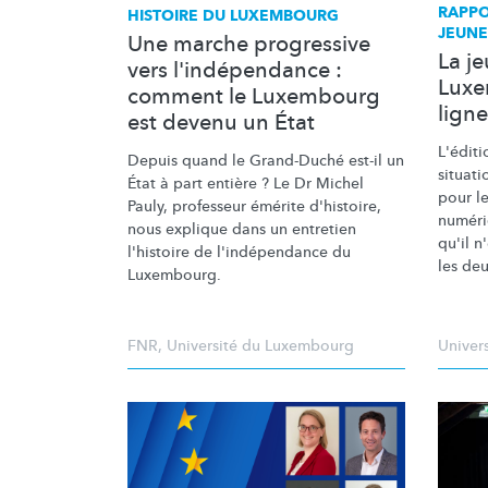
RAPPO
HISTOIRE DU LUXEMBOURG
JEUNE
Une marche progressive
La j
vers l'indépendance :
Luxe
comment le Luxembourg
ligne
est devenu un État
L'éditi
Depuis quand le Grand-Duché est-il un
situati
État à part entière ? Le Dr Michel
pour l
Pauly, professeur émérite d'histoire,
numéri
nous explique dans un entretien
qu'il n
l'histoire de
l'indépendance
du
les de
Luxembourg.
FNR
,
Université du Luxembourg
Univer