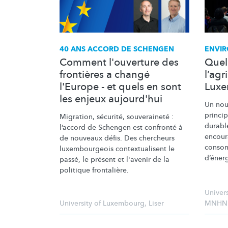
40 ANS ACCORD DE SCHENGEN
ENVI
Comment l'ouverture des
Quel
frontières a changé
l’agr
l'Europe - et quels en sont
Luxe
les enjeux aujourd'hui
Un nou
princi
Migration, sécurité, souveraineté :
durable
l’accord de Schengen est confronté à
encour
de nouveaux défis. Des chercheurs
consom
luxembourgeois
contextualisent
le
d’énerg
passé, le présent et l'avenir de la
politique frontalière.
Univer
University of Luxembourg
,
Liser
MNHN