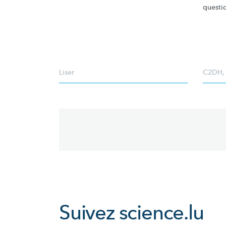
questi
Liser
C2DH
Pagination
Suivez
science.lu