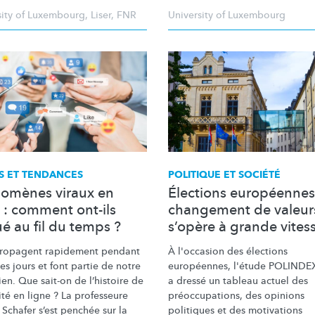
sity of Luxembourg
,
Liser
,
FNR
University of Luxembourg
 ET TENDANCES
POLITIQUE ET SOCIÉTÉ
omènes viraux en
Élections européennes
 : comment ont-ils
changement de valeur
é au fil du temps ?
s’opère à grande vites
 propagent rapidement pendant
À l'occasion des élections
s jours et font partie de notre
européennes, l'étude POLINDE
en. Que sait-on de l’histoire de
a dressé un tableau actuel des
lité en ligne ? La professeure
préoccupations,
des opinions
 Schafer s’est penchée sur la
politiques et des motivations