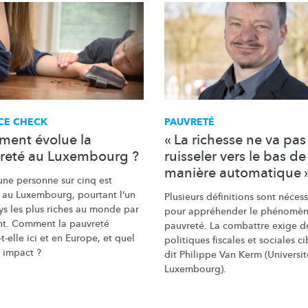
CE CHECK
PAUVRETÉ
ent évolue la
« La richesse ne va pas
reté au Luxembourg ?
ruisseler vers le bas de
manière automatique 
une personne sur cinq est
 au Luxembourg, pourtant l’un
Plusieurs définitions sont nécess
ys les plus riches au monde par
pour appréhender le phénomèn
nt. Comment la pauvreté
pauvreté. La combattre exige d
t-elle
ici et en Europe, et quel
politiques fiscales et sociales ci
n impact ?
dit Philippe Van Kerm (Universi
Luxembourg).