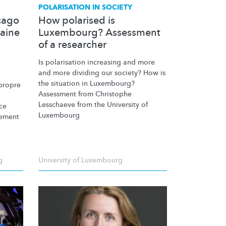
POLARISATION IN SOCIETY
cago
How polarised is
raine
Luxembourg? Assessment
of a researcher
Is polarisation increasing and more
and more dividing our society? How is
the situation in Luxembourg?
propre
Assessment from Christophe
Lesschaeve from the University of
ce
Luxembourg
nement
g
University of Luxembourg