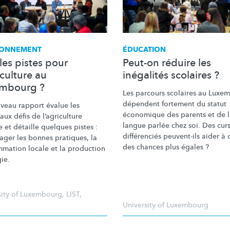
RONNEMENT
ÉDUCATION
les pistes pour
Peut-on réduire les
iculture au
inégalités scolaires ?
mbourg ?
Les parcours scolaires au Luxe
dépendent fortement du statut
veau rapport évalue les
économique des parents et de 
paux défis de
l’agriculture
langue parlée chez soi. Des cur
 et détaille quelques pistes :
différenciés
peuvent-ils aider à o
ager les bonnes pratiques, la
des chances plus égales ?
mation locale et la production
ie.
sity of Luxembourg
,
LIST
,
University of Luxembourg