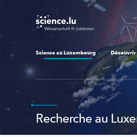
Skip
to
main
content
Science au Luxembourg
Découvrir
Recherche au Lux