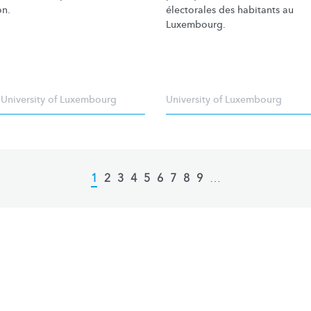
on.
électorales des habitants au
Luxembourg.
,
University of Luxembourg
University of Luxembourg
Current
1
Page
2
Page
3
Page
4
Page
5
Page
6
Page
7
Page
8
Page
9
…
page