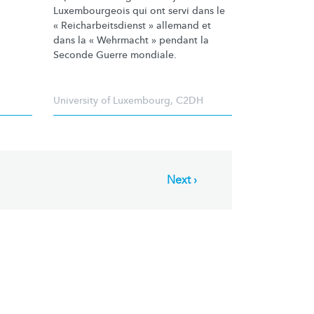
Luxembourgeois
qui ont servi dans le
«
Reicharbeitsdienst
» allemand et
dans la « Wehrmacht » pendant la
Seconde Guerre mondiale.
University of Luxembourg
,
C2DH
Next
Next ›
page