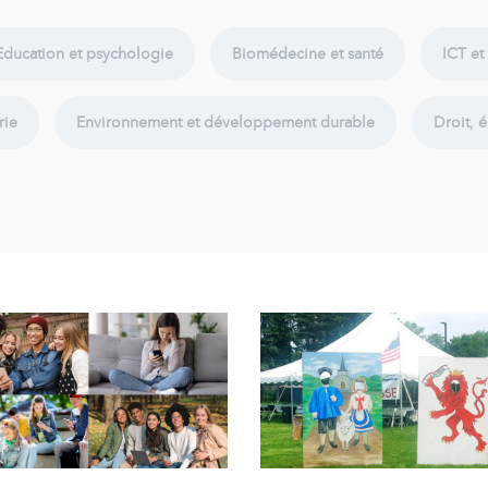
Education et psychologie
Biomédecine et santé
ICT et
rie
Environnement et développement durable
Droit, 