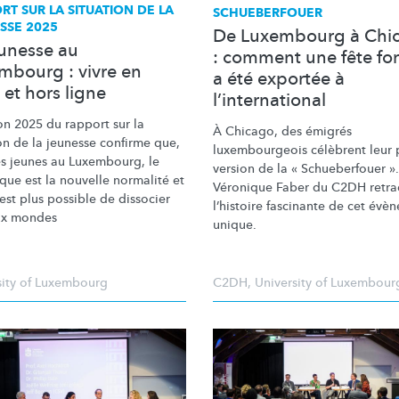
RT SUR LA SITUATION DE LA
SCHUEBERFOUER
SSE 2025
De Luxembourg à Chi
eunesse au
: comment une fête fo
mbourg : vivre en
a été exportée à
 et hors ligne
l’international
on 2025 du rapport sur la
À Chicago, des émigrés
on de la jeunesse confirme que,
luxembourgeois
célèbrent leur 
es jeunes au Luxembourg, le
version de la « Schueberfouer ».
que est la nouvelle normalité et
Véronique Faber du C2DH retra
'est plus possible de dissocier
l’histoire fascinante de cet évè
ux mondes
unique.
sity of Luxembourg
C2DH
,
University of Luxembour