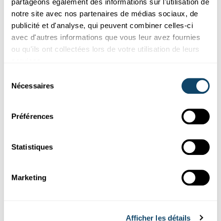
partageons également des informations sur l'utilisation de
notre site avec nos partenaires de médias sociaux, de
publicité et d'analyse, qui peuvent combiner celles-ci
avec d'autres informations que vous leur avez fournies
ou qu'ils ont collectées lors de votre utilisation de leurs
services.
Sélection
Nécessaires
du
consentement
Préférences
OUTSTANDING PHD THESIS
FNR Awards 2023: Comment entraîner
l’intelligence artificielle à prédire des
Statistiques
situations difficiles
Salah Ghamizi, chercheur post-doctoral du groupe « Security
Marketing
Design and Validation » au SnT, a été sélectionné dans la
catégorie «Outstanding PhD Thesis» pour les FNR Awards
2023.
Afficher les détails