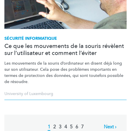
SÉCURITÉ INFORMATIQUE
Ce que les mouvements de la souris révèlent
sur l’utilisateur et comment l’éviter
Les mouvements de la souris
d’ordinateur
en disent déjà long
sur son utilisateur. Cela pose des problèmes importants en
termes de protection des données, qui sont toutefois possible
de résoudre.
University of Luxembourg
Pagination
Current
1
Page
2
Page
3
Page
4
Page
5
Page
6
Page
7
Next
Next ›