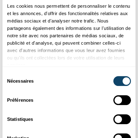
survenir.
Les cookies nous permettent de personnaliser le contenu
LIST
,
FNR
et les annonces, d'offrir des fonctionnalités relatives aux
médias sociaux et d'analyser notre trafic. Nous
partageons également des informations sur l'utilisation de
notre site avec nos partenaires de médias sociaux, de
publicité et d'analyse, qui peuvent combiner celles-ci
avec d'autres informations que vous leur avez fournies
ou qu'ils ont collectées lors de votre utilisation de leurs
services.
Sélection
Nécessaires
du
consentement
Préférences
EAU
L’eau présente sur la Terre est sans cesse en
Statistiques
mouvement
Lizzie est fascinée : Laurent Pfister explique que la pluie fait