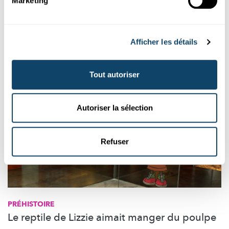
Marketing
partie du cycle de l'eau sur Terre et que c'est grâce au soleil
que ce cycle se perpétue.
LIST
,
FNR
Afficher les détails
Tout autoriser
Autoriser la sélection
Refuser
PRÉHISTOIRE
Le reptile de Lizzie aimait manger du poulpe