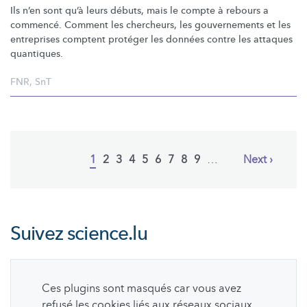
Ils n’en sont qu’à leurs débuts, mais le compte à rebours a
commencé. Comment les chercheurs, les gouvernements et les
entreprises comptent protéger les données contre les attaques
quantiques.
FNR
,
SnT
Pagination
Current
1
Page
2
Page
3
Page
4
Page
5
Page
6
Page
7
Page
8
Page
9
…
Next
Next ›
page
page
Suivez
science.lu
Ces plugins sont masqués car vous avez
refusé les cookies liés aux réseaux sociaux.