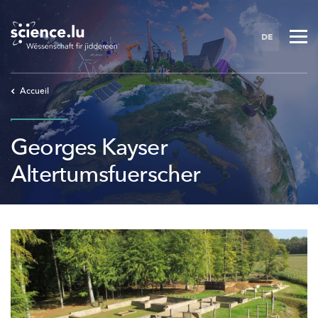
Skip
to
DE
main
content
Accueil
Georges Kayser
Altertumsfuerscher