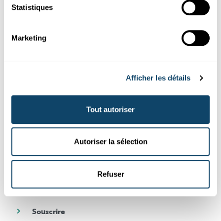
Suivez le monde de la science et de
Statistiques
la recherche au Luxembourg
Marketing
Abonnez-vous gratuitement à notre newsletter et recevez
chaque mois le meilleur des articles de Science.lu
Afficher les détails
Souscrivez à notre newsletter
Tout autoriser
DE
FR
Autoriser la sélection
En cochant cette case, vous acceptez de recevoir notre newsletter. Vous
pouvez à tout moment et très facilement vous désinscrire en cliquant sur
le lien de désabonnement présent au bas de chaque newsletter. Pour
Refuser
plus d’information, consultez notre
politique de confidentialité
.