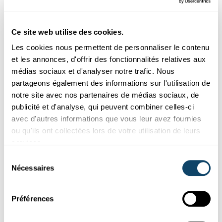
Ces plugins sont masqués car vous avez
Ce site web utilise des cookies.
refusé les cookies liés aux réseaux sociaux.
Les cookies nous permettent de personnaliser le contenu
Pour les voir, veuillez changer vos
et les annonces, d'offrir des fonctionnalités relatives aux
préférences.
médias sociaux et d'analyser notre trafic. Nous
partageons également des informations sur l'utilisation de
CHANGER MES PRÉFÉRENCES
notre site avec nos partenaires de médias sociaux, de
publicité et d'analyse, qui peuvent combiner celles-ci
avec d'autres informations que vous leur avez fournies
ou qu'ils ont collectées lors de votre utilisation de leurs
services.
Sélection
Abonnez-vous à notre
Nécessaires
du
chaîne Youtube
consentement
Préférences