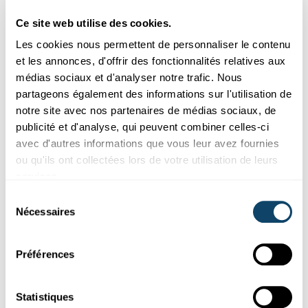
refusé les cookies liés aux réseaux sociaux.
Ce site web utilise des cookies.
Pour les voir, veuillez changer vos
préférences.
Les cookies nous permettent de personnaliser le contenu
et les annonces, d'offrir des fonctionnalités relatives aux
médias sociaux et d'analyser notre trafic. Nous
CHANGER MES PRÉFÉRENCES
partageons également des informations sur l'utilisation de
notre site avec nos partenaires de médias sociaux, de
publicité et d'analyse, qui peuvent combiner celles-ci
avec d'autres informations que vous leur avez fournies
ou qu'ils ont collectées lors de votre utilisation de leurs
services.
Abonnez-vous à notre
Sélection
chaîne Youtube
Nécessaires
du
consentement
Préférences
Suivez le monde de la science et de
la recherche au Luxembourg
Statistiques