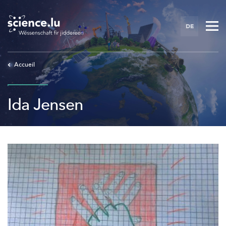
Skip
to
DE
main
content
Accueil
Ida Jensen