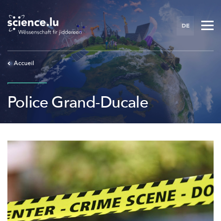
Skip
to
DE
main
content
Accueil
Police Grand-Ducale