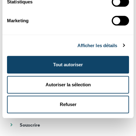
Statistiques
la recherche au Luxembourg
Marketing
Abonnez-vous gratuitement à notre newsletter et recevez
chaque mois le meilleur des articles de Science.lu
Souscrivez à notre newsletter
Afficher les détails
Tout autoriser
DE
FR
Autoriser la sélection
En cochant cette case, vous acceptez de recevoir notre newsletter. Vous
pouvez à tout moment et très facilement vous désinscrire en cliquant sur
le lien de désabonnement présent au bas de chaque newsletter. Pour
Refuser
plus d’information, consultez notre
politique de confidentialité
.