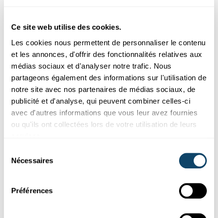
Ces plugins sont masqués car vous avez
Ce site web utilise des cookies.
refusé les cookies liés aux réseaux sociaux.
Pour les voir, veuillez changer vos
Les cookies nous permettent de personnaliser le contenu
préférences.
et les annonces, d'offrir des fonctionnalités relatives aux
médias sociaux et d'analyser notre trafic. Nous
partageons également des informations sur l'utilisation de
CHANGER MES PRÉFÉRENCES
notre site avec nos partenaires de médias sociaux, de
publicité et d'analyse, qui peuvent combiner celles-ci
avec d'autres informations que vous leur avez fournies
ou qu'ils ont collectées lors de votre utilisation de leurs
services.
Sélection
Abonnez-vous à notre
Nécessaires
du
chaîne Youtube
consentement
Préférences
Suivez le monde de la science et de