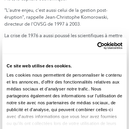
"L'autre enjeu, c'est aussi celui de la gestion post-
éruption", rappelle Jean-Christophe Komorowski,
directeur de l'OVSG de 1997 à 2003.
La crise de 1976 a aussi poussé les scientifiques à mettre
au point des méthodes pour croiser les avis d'experts et
"quantifier l'incertitude", quand les données manquent,
souligne-t-il.
Ce site web utilise des cookies.
Car une éruption volcanique reste difficile à prévoir,
malgré les technologies contemporaines. "Aujourd'hui,
Les cookies nous permettent de personnaliser le contenu
une soixantaine de stations sont déployées sur le dôme
et les annonces, d'offrir des fonctionnalités relatives aux
de la Soufrière", détaille Sébastien Deroussi, directeur
médias sociaux et d'analyser notre trafic. Nous
adjoint de l'OVSG.
partageons également des informations sur l'utilisation de
notre site avec nos partenaires de médias sociaux, de
Les scientifiques y relèvent des données sismiques et GPS
publicité et d'analyse, qui peuvent combiner celles-ci
pour suivre les mouvements du sous-sol ou le gonflement
avec d'autres informations que vous leur avez fournies
du dôme, signe d'un changement de pression.
ou qu'ils ont collectées lors de votre utilisation de leurs