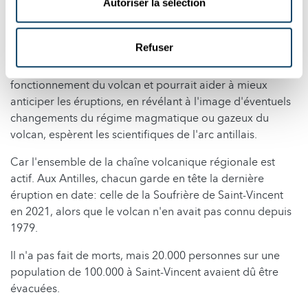
Autoriser la sélection
premiers kilomètres de profondeur, qui se connecte à
des réservoirs de magma plus en profondeur, un peu
comme une éponge alvéolée", détaille-t-il.
Refuser
Cette technique permet de mieux comprendre le
fonctionnement du volcan et pourrait aider à mieux
anticiper les éruptions, en révélant à l'image d'éventuels
changements du régime magmatique ou gazeux du
volcan, espèrent les scientifiques de l'arc antillais.
Car l'ensemble de la chaîne volcanique régionale est
actif. Aux Antilles, chacun garde en tête la dernière
éruption en date: celle de la Soufrière de Saint-Vincent
en 2021, alors que le volcan n'en avait pas connu depuis
1979.
Il n'a pas fait de morts, mais 20.000 personnes sur une
population de 100.000 à Saint-Vincent avaient dû être
évacuées.