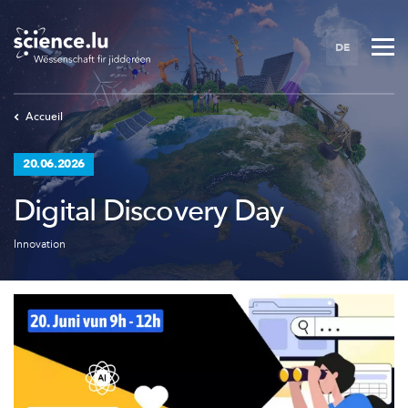
Skip
to
DE
main
content
Accueil
20.06.2026
Digital Discovery Day
Innovation