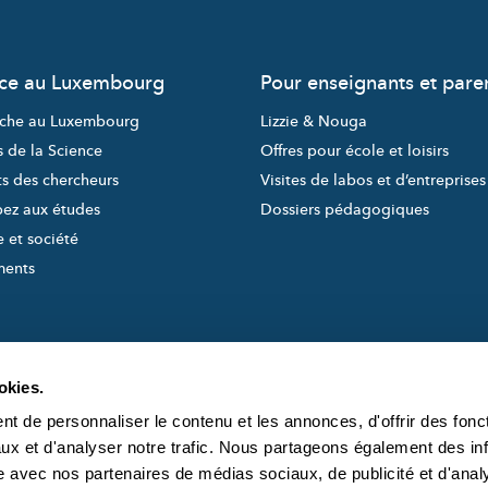
nce au Luxembourg
Pour enseignants et pare
che au Luxembourg
Lizzie & Nouga
s de la Science
Offres pour école et loisirs
ts des chercheurs
Visites de labos et d’entreprises
pez aux études
Dossiers pédagogiques
 et société
ments
okies.
t de personnaliser le contenu et les annonces, d'offrir des fonct
ux et d'analyser notre trafic. Nous partageons également des in
site avec nos partenaires de médias sociaux, de publicité et d'anal
created and managed by
À PROPOS DE S