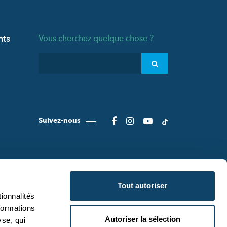
nts
Vous cherchez quelque chose ?
Suivez-nous
Tout autoriser
ionnalités
formations
Autoriser la sélection
yse, qui
CIENCE.LU
CONDITIONS D'UTILISATION