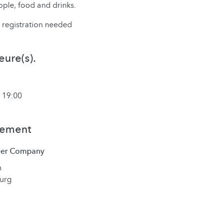
ple, food and drinks.
o registration needed
eure(s).
 19:00
nement
Beer Company
n
urg