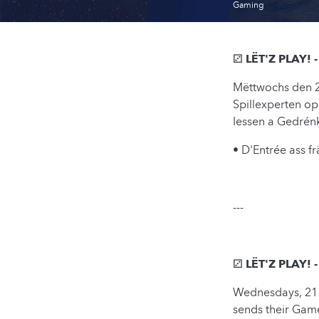
Gaming
⚂ LËT'Z PLAY! 
Mëttwochs den 2
Spillexperten op
Iessen a Gedrénk
• D'Entrée ass f
---
⚂ LËT'Z PLAY! 
Wednesdays, 21.
sends their Game