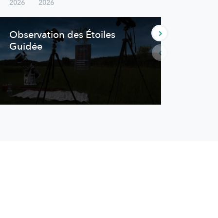
2026
2026
2026
Observation des Étoiles
Obse
Guidée
fami