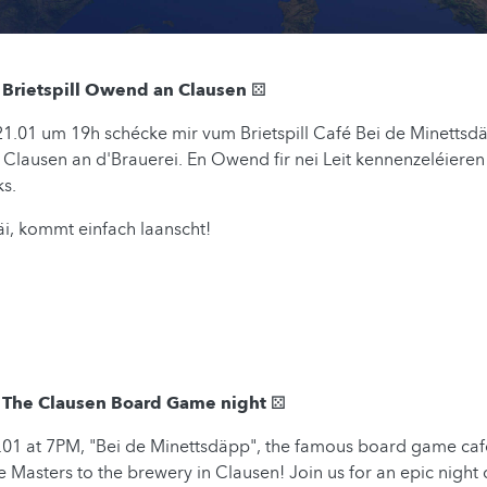
- Brietspill Owend an Clausen ⚄
1.01 um 19h schécke mir vum Brietspill Café Bei de Minettsdä
 Clausen an d'Brauerei. En Owend fir nei Leit kennenzeléieren m
s.
räi, kommt einfach laanscht!
- The Clausen Board Game night ⚄
01 at 7PM, "Bei de Minettsdäpp", the famous board game caf
 Masters to the brewery in Clausen! Join us for an epic night