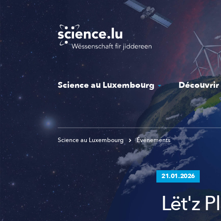
Skip
to
main
content
Science au Luxembourg
Découvrir
Science au Luxembourg
Événements
21.01.2026
Lët'z P