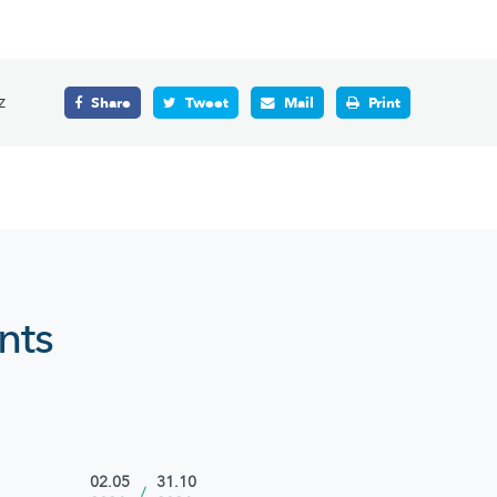
z
Share
Tweet
Mail
Print
nts
02.05
31.10
/