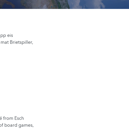
pp eis
at Brietspiller,
é from Esch
 of board games,