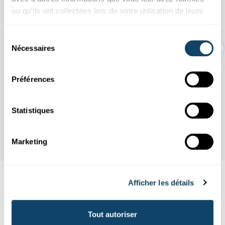
ou qu'ils ont collectées lors de votre utilisation de leurs
services.
EXPO TEMPORAIRE : Une histoire d'or
dur
Sélection
Nécessaires
du
consentement
Préférences
Statistiques
Marketing
Afficher les détails
Suivez
science.lu
Tout autoriser