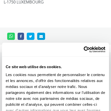
L-1750 LUXEMBOURG
Other scientific events
Ce site web utilise des cookies.
Les cookies nous permettent de personnaliser le contenu
Tous les événements
et les annonces, d'offrir des fonctionnalités relatives aux
médias sociaux et d'analyser notre trafic. Nous
partageons également des informations sur l'utilisation de
notre site avec nos partenaires de médias sociaux, de
publicité et d'analyse, qui peuvent combiner celles-ci
11.04
31.10
/
2026
2026
avec d'autres informations que vous leur avez fournies