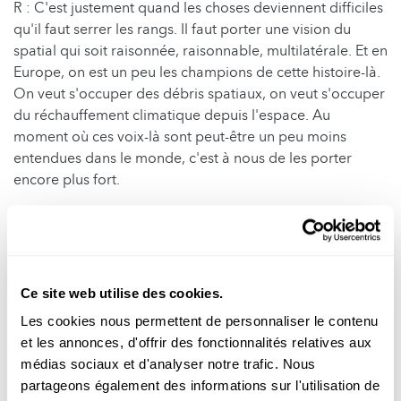
R : C'est justement quand les choses deviennent difficiles
qu'il faut serrer les rangs. Il faut porter une vision du
spatial qui soit raisonnée, raisonnable, multilatérale. Et en
Europe, on est un peu les champions de cette histoire-là.
On veut s'occuper des débris spatiaux, on veut s'occuper
du réchauffement climatique depuis l'espace. Au
moment où ces voix-là sont peut-être un peu moins
entendues dans le monde, c'est à nous de les porter
encore plus fort.
Q : Vous êtes envoyé spécial du sommet spatial
international qui se tiendra à Paris en septembre. En quoi
consiste ce rôle ?
R : Etre une force de proposition, notamment dans mon
Ce site web utilise des cookies.
domaine: l'exploration. Aujourd'hui, on sent bien qu'on
Les cookies nous permettent de personnaliser le contenu
aimerait avoir une position plus européenne sur
et les annonces, d'offrir des fonctionnalités relatives aux
beaucoup de sujets: Artemis (le programme de retour
médias sociaux et d'analyser notre trafic. Nous
sur la Lune, ndlr), l'accès à l'espace, Ariane... Ce qu'on
partageons également des informations sur l'utilisation de