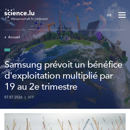
Skip
to
DE
main
content
Accueil
Samsung prévoit un bénéfice
d'exploitation multiplié par
19 au 2e trimestre
07.07.2026
|
AFP