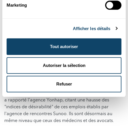
les artistes.
Marketing
En attendant, travailler pour les géants des semi-
conducteurs est devenu particulièrement tendance en
Afficher les détails
Corée du Sud.
Une simple veste arborant le logo de SK hynix est
Tout autoriser
devenue virale sur les réseaux sociaux en début d'année,
symbolisant la richesse et la réussite. Des publications
humoristiques la présentaient comme un sésame pour
Autoriser la sélection
accéder aux boutiques de luxe, ou à de meilleures
perspectives en matière de rencontres amoureuses.
Refuser
Les emplois chez Samsung et SK hynix garantissent
désormais "un coup de pouce sur le marché du mariage",
a rapporté l'agence Yonhap, citant une hausse des
"indices de désirabilité" de ces emplois établis par
l'agence de rencontres Sunoo. Ils sont désormais au
même niveau que ceux des médecins et des avocats.