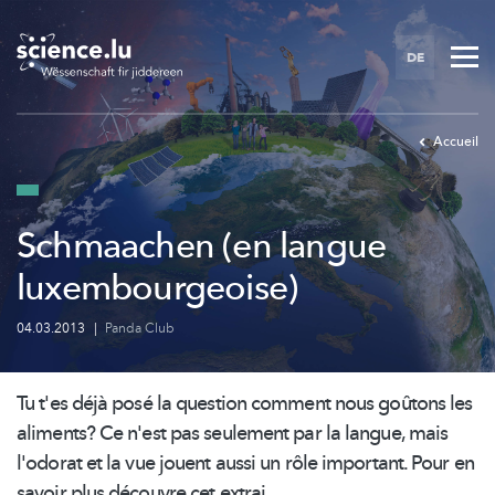
Skip
to
DE
main
content
Accueil
Schmaachen (en langue
luxembourgeoise)
04.03.2013
|
Panda Club
Tu t'es déjà posé la question comment nous goûtons les
aliments? Ce n'est pas seulement par la langue, mais
l'odorat et la vue jouent aussi un rôle important. Pour en
savoir plus découvre cet extrai...