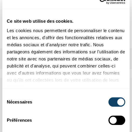
Cinéma LeParis
rue de la Gare
L-3236 BETTEMBOURG
Ce site web utilise des cookies.
Les cookies nous permettent de personnaliser le contenu
et les annonces, d'offrir des fonctionnalités relatives aux
médias sociaux et d'analyser notre trafic. Nous
partageons également des informations sur l'utilisation de
notre site avec nos partenaires de médias sociaux, de
publicité et d'analyse, qui peuvent combiner celles-ci
avec d'autres informations que vous leur avez fournies
ou qu'ils ont collectées lors de votre utilisation de leurs
services.
Other scientific events
Sélection
Nécessaires
du
Tous les événements
consentement
Préférences