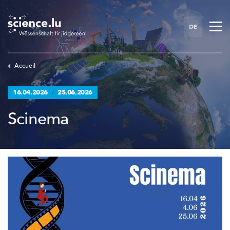
Skip
to
DE
main
content
Accueil
16.04.2026
25.06.2026
/
Scinema