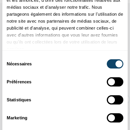
et les annonces, d'offrir des fonctionnalités relatives aux
médias sociaux et d'analyser notre trafic. Nous
Other scientific events
partageons également des informations sur l'utilisation de
notre site avec nos partenaires de médias sociaux, de
publicité et d'analyse, qui peuvent combiner celles-ci
Tous les événements
avec d'autres informations que vous leur avez fournies
ou qu'ils ont collectées lors de votre utilisation de leurs
services.
Sélection
Nécessaires
11.04
31.10
du
/
2026
2026
consentement
Préférences
EXPO TEMPORAIRE : Une histoire d'or
dur
Statistiques
Marketing