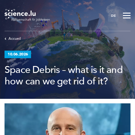
Skip
to
DE
main
content
Accueil
10.06.2026
Space Debris – what is it and
how can we get rid of it?