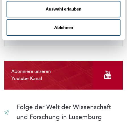
Netzwerken abgelehnt haben. Um sie zu
Auswahl erlauben
sehen, ändern Sie bitte Ihre Einstellungen.
Ablehnen
EINSTELLUNGEN ÄNDERN
Abonniere unseren
Youtube-Kanal
Folge der Welt der Wissenschaft
und Forschung in Luxemburg