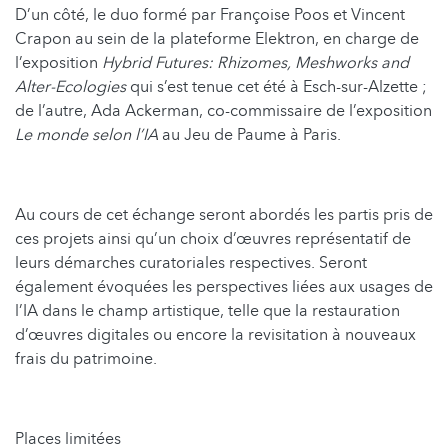
D’un côté, le duo formé par Françoise Poos et Vincent
Crapon au sein de la plateforme Elektron, en charge de
l’exposition
Hybrid Futures: Rhizomes, Meshworks and
Alter-Ecologies
qui s’est tenue cet été à Esch-sur-Alzette ;
de l’autre, Ada Ackerman, co-commissaire de l’exposition
Le monde selon l’IA
au Jeu de Paume à Paris.
Au cours de cet échange seront abordés les partis pris de
ces projets ainsi qu’un choix d’œuvres représen­tatif de
leurs démarches cura­to­ri­ales respectives. Seront
également évoquées les per­spec­tives liées aux usages de
l’IA dans le champ artistique, telle que la restau­ra­tion
d’œuvres digitales ou encore la revis­i­ta­tion à nouveaux
frais du patrimoine.
Places limitées