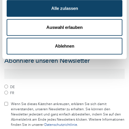
Alle zulassen
Folge der Welt der Wissenschaft
und Forschung in Luxemburg
Auswahl erlauben
Melde dich kostenlos bei unserem Newsletter an und
Ablehnen
erhalte jeden Monat die besten Artikel von science.lu
Abonniere unseren Newsletter
DE
FR
Wenn Sie dieses Kästchen ankreuzen, erklären Sie sich damit
einverstanden, unseren Newsletter zu erhalten. Sie können den
Newsletter jederzeit und ganz einfach abbestellen, indem Sie auf den
Abmeldelink am Ende jedes Newsletters klicken. Weitere Informationen
finden Sie in unserer
Datenschutzrichtlinie
.