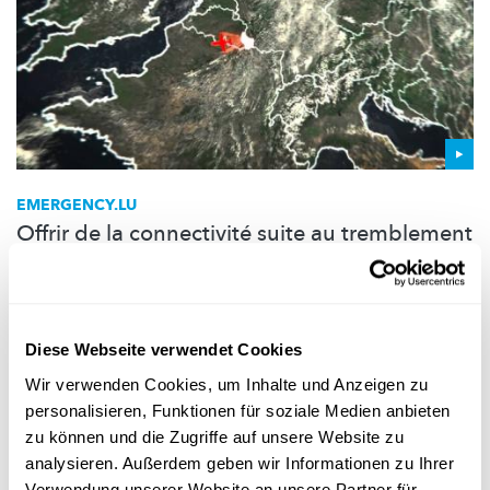
EMERGENCY.LU
Offrir de la connectivité suite au tremblement
de terre au Népal
Avec emergency.lu le Luxembourg offre de la connectivité aux
organisations humanitaires intervenant au Népal et aux
populations affectées par la catastrophe naturelle.
Diese Webseite verwendet Cookies
Wir verwenden Cookies, um Inhalte und Anzeigen zu
SES
,
Hitec
,
Luxembourg Air Rescue
personalisieren, Funktionen für soziale Medien anbieten
zu können und die Zugriffe auf unsere Website zu
analysieren. Außerdem geben wir Informationen zu Ihrer
Verwendung unserer Website an unsere Partner für