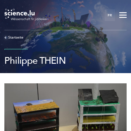
Skip
to
FR
main
content
Startseite
Philippe THEIN