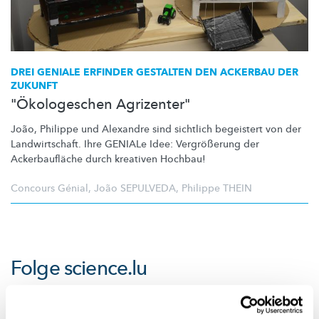
DREI GENIALE ERFINDER GESTALTEN DEN ACKERBAU DER
ZUKUNFT
"Ökologeschen Agrizenter"
João, Philippe und Alexandre sind sichtlich begeistert von der
Landwirtschaft.
Ihre GENIALe Idee:
Vergrößerung
der
Ackerbaufläche
durch kreativen Hochbau!
Concours Génial
,
João SEPULVEDA
,
Philippe THEIN
Folge
science.lu