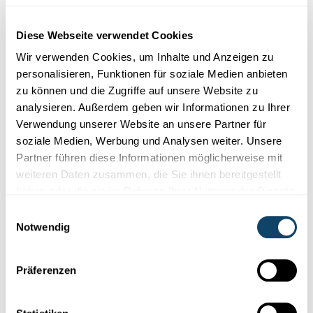
Diese Plugins sind ausgeblendet, weil Sie
Cookies im Zusammenhang mit sozialen
Diese Webseite verwendet Cookies
Netzwerken abgelehnt haben. Um sie zu
sehen, ändern Sie bitte Ihre Einstellungen.
Wir verwenden Cookies, um Inhalte und Anzeigen zu
personalisieren, Funktionen für soziale Medien anbieten
zu können und die Zugriffe auf unsere Website zu
EINSTELLUNGEN ÄNDERN
analysieren. Außerdem geben wir Informationen zu Ihrer
Verwendung unserer Website an unsere Partner für
soziale Medien, Werbung und Analysen weiter. Unsere
Partner führen diese Informationen möglicherweise mit
weiteren Daten zusammen, die Sie ihnen bereitgestellt
haben oder die sie im Rahmen Ihrer Nutzung der Dienste
Abonniere unseren
gesammelt haben.
Einwilligungsauswahl
Youtube-Kanal
Notwendig
Präferenzen
Folge der Welt der Wissenschaft