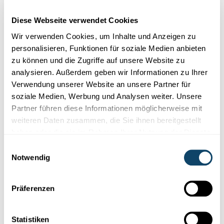
Cookies im Zusammenhang mit sozialen
Netzwerken abgelehnt haben. Um sie zu
Diese Webseite verwendet Cookies
sehen, ändern Sie bitte Ihre Einstellungen.
Wir verwenden Cookies, um Inhalte und Anzeigen zu
personalisieren, Funktionen für soziale Medien anbieten
EINSTELLUNGEN ÄNDERN
zu können und die Zugriffe auf unsere Website zu
analysieren. Außerdem geben wir Informationen zu Ihrer
Verwendung unserer Website an unsere Partner für
soziale Medien, Werbung und Analysen weiter. Unsere
Partner führen diese Informationen möglicherweise mit
weiteren Daten zusammen, die Sie ihnen bereitgestellt
haben oder die sie im Rahmen Ihrer Nutzung der Dienste
Abonniere unseren
gesammelt haben.
Youtube-Kanal
Einwilligungsauswahl
Notwendig
Präferenzen
Folge der Welt der Wissenschaft
und Forschung in Luxemburg
Statistiken