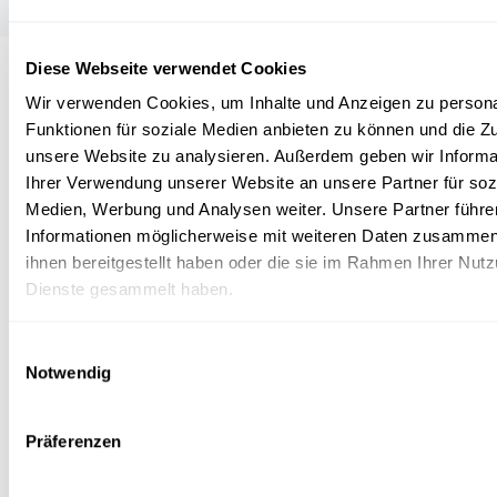
Diese Webseite verwendet Cookies
Folge
science.lu
Wir verwenden Cookies, um Inhalte und Anzeigen zu persona
Funktionen für soziale Medien anbieten zu können und die Zug
unsere Website zu analysieren. Außerdem geben wir Informa
Ihrer Verwendung unserer Website an unsere Partner für soz
Diese Plugins sind ausgeblendet, weil Sie
Medien, Werbung und Analysen weiter. Unsere Partner führe
Cookies im Zusammenhang mit sozialen
Informationen möglicherweise mit weiteren Daten zusammen,
Netzwerken abgelehnt haben. Um sie zu
ihnen bereitgestellt haben oder die sie im Rahmen Ihrer Nut
sehen, ändern Sie bitte Ihre Einstellungen.
Dienste gesammelt haben.
EINSTELLUNGEN ÄNDERN
Einwilligungsauswahl
Notwendig
Präferenzen