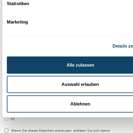
Abonniere unseren
Statistiken
Youtube-Kanal
Marketing
Folge der Welt der Wissenschaft
Details z
und Forschung in Luxemburg
Alle zulassen
Melde dich kostenlos bei unserem Newsletter an und
erhalte jeden Monat die besten Artikel von science.lu
Abonniere unseren Newsletter
Auswahl erlauben
Ablehnen
DE
FR
Wenn Sie dieses Kästchen ankreuzen, erklären Sie sich damit