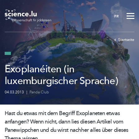
Skip
to
FR
main
content
Startseite
Exoplanéiten (in
luxemburgischer Sprache)
04.03.2013
|
Panda Club
Hast du etwas mit dem Begriff Exoplaneten etwas
anfangen? Wenn nicht, dann lies diesen Artikel vom
Panewippchen und du wirst nachher alles über dieses
Thema wissen.