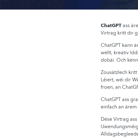
ChatGPT
ass äre
Virtrag kritt dir
ChatGPT kann är
wëllt, kreativ Id
dobäi. Och kënnt 
Zousätzlech krit
Léiert, wéi dir W
froen, an ChatGP
ChatGPT ass grad
einfach an ärem 
Dëse Virtrag ass 
Uwendungsméigle
Alldagsbegleede