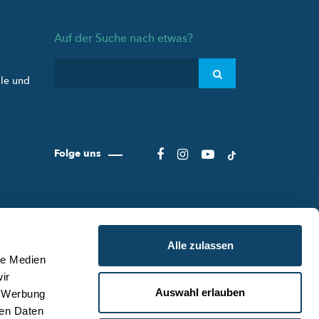
Auf der Suche nach etwas?
ule und
Folge uns
Alle zulassen
le Medien
ir
Auswahl erlauben
, Werbung
ER SCIENCE.LU
NUTZUNGSBEDINGUNGEN
ren Daten