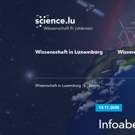
Skip
to
main
content
Wissenschaft in Luxemburg
Wissen
Wissenschaft in Luxemburg
Events
13.11.2025
Infoa