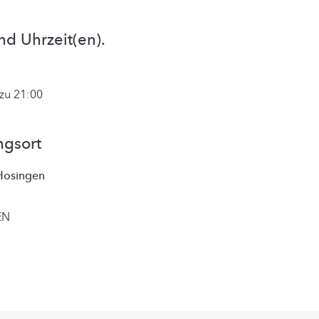
nd Uhrzeit(en).
zu 21:00
ngsort
 Hosingen
EN