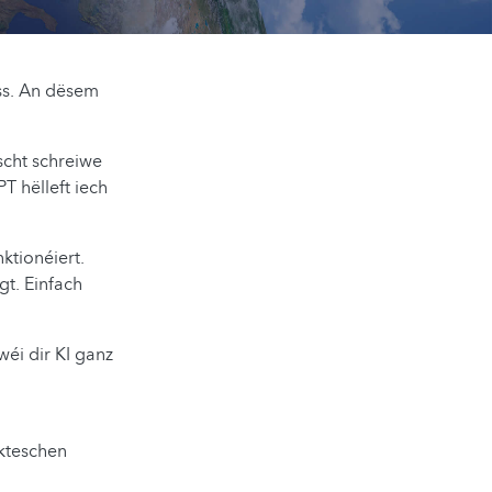
ass. An dësem
scht schreiwe
T hëlleft iech
ktionéiert.
gt. Einfach
wéi dir KI ganz
kteschen