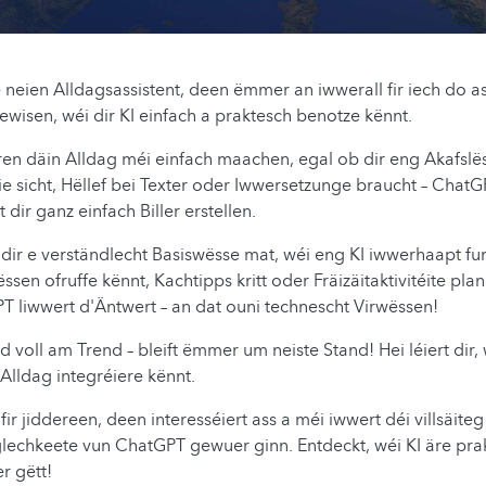
 neien Alldagsassistent, deen ëmmer an iwwerall fir iech do 
 gewisen, wéi dir KI einfach a praktesch benotze kënnt.
en däin Alldag méi einfach maachen, egal ob dir eng Akafslë
die sicht, Hëllef bei Texter oder Iwwersetzunge braucht – ChatGP
dir ganz einfach Biller erstellen.
t dir e verständlecht Basiswësse mat, wéi eng KI iwwerhaapt fun
ëssen ofruffe kënnt, Kachtipps kritt oder Fräizäitaktivitéite plan
T liwwert d'Äntwert – an dat ouni technescht Virwëssen!
 voll am Trend – bleift ëmmer um neiste Stand! Hei léiert dir, 
Alldag integréiere kënnt.
fir jiddereen, deen interesséiert ass a méi iwwert déi villsäiteg
chkeete vun ChatGPT gewuer ginn. Entdeckt, wéi KI äre pra
r gëtt!