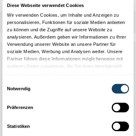
Diese Webseite verwendet Cookies
Wir verwenden Cookies, um Inhalte und Anzeigen zu
personalisieren, Funktionen für soziale Medien anbieten
zu können und die Zugriffe auf unsere Website zu
analysieren. Außerdem geben wir Informationen zu Ihrer
Verwendung unserer Website an unsere Partner für
soziale Medien, Werbung und Analysen weiter. Unsere
Other scientific events
Partner führen diese Informationen möglicherweise mit
weiteren Daten zusammen, die Sie ihnen bereitgestellt
haben oder die sie im Rahmen Ihrer Nutzung der Dienste
Alle Events
gesammelt haben.
Einwilligungsauswahl
Notwendig
11.04
31.10
Präferenzen
/
2026
2026
Statistiken
TEMPORÄRE AUSSTELLUNG: