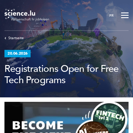
Skip
to
FR
main
content
Startseite
20.06.2026
Registrations Open for Free
Tech Programs