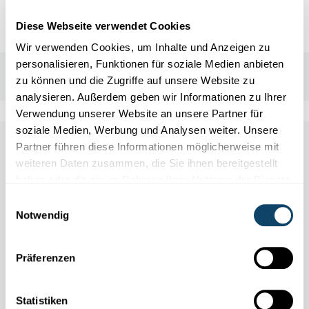
Diese Webseite verwendet Cookies
Wir verwenden Cookies, um Inhalte und Anzeigen zu
personalisieren, Funktionen für soziale Medien anbieten
zu können und die Zugriffe auf unsere Website zu
analysieren. Außerdem geben wir Informationen zu Ihrer
Verwendung unserer Website an unsere Partner für
soziale Medien, Werbung und Analysen weiter. Unsere
Other scientific events
Partner führen diese Informationen möglicherweise mit
weiteren Daten zusammen, die Sie ihnen bereitgestellt
haben oder die sie im Rahmen Ihrer Nutzung der Dienste
Alle Events
gesammelt haben.
Einwilligungsauswahl
Notwendig
Präferenzen
11.04
31.10
/
2026
2026
Statistiken