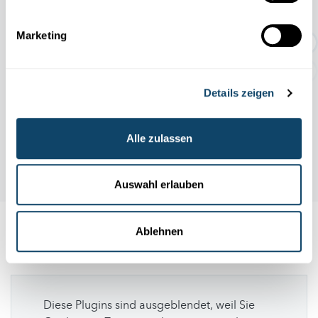
TEMPORÄRE AUSSTELLUNG:
Geschichten rund um den Abf...
Marketing
Details zeigen
Alle zulassen
Auswahl erlauben
Ablehnen
Folge
science.lu
Diese Plugins sind ausgeblendet, weil Sie