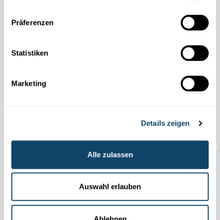
Other scientific events
Präferenzen
Alle Events
Statistiken
Marketing
11.04
31.10
/
2026
2026
Details zeigen
TEMPORÄRE AUSSTELLUNG:
Geschichten rund um den Abf...
Alle zulassen
Auswahl erlauben
Ablehnen