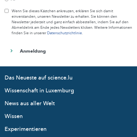
Wenn Sie dieses Kästchen ankreuzen, erklären Sie sich damit
einverstanden, unseren Newsletter zu erhalten. Sie können den
Newsletter jederzeit und ganz einfach abbestellen, indem Sie auf den
Abmeldelink am Ende jedes Newsletters klicken. Weitere Informationen
finden Sie in unserer
Datenschutzrichtlinie
.
Das Neueste auf science.lu
Wissenschaft in Luxemburg
News aus aller Welt
Wissen
Experimentieren