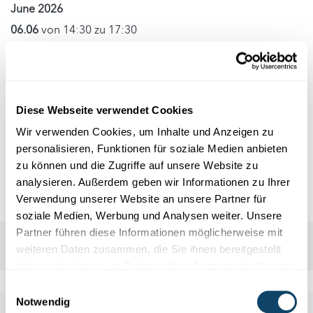
June 2026
06.06
von 14:30 zu 17:30
Veranstaltungsort
Facilitec
Diese Webseite verwendet Cookies
Rue de la Fontaine
Wir verwenden Cookies, um Inhalte und Anzeigen zu
4122 Esch-sur-Alzette
personalisieren, Funktionen für soziale Medien anbieten
zu können und die Zugriffe auf unsere Website zu
analysieren. Außerdem geben wir Informationen zu Ihrer
Verwendung unserer Website an unsere Partner für
soziale Medien, Werbung und Analysen weiter. Unsere
Partner führen diese Informationen möglicherweise mit
weiteren Daten zusammen, die Sie ihnen bereitgestellt
haben oder die sie im Rahmen Ihrer Nutzung der Dienste
gesammelt haben.
Einwilligungsauswahl
Notwendig