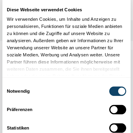
Diese Webseite verwendet Cookies
Wir verwenden Cookies, um Inhalte und Anzeigen zu
personalisieren, Funktionen für soziale Medien anbieten
zu können und die Zugriffe auf unsere Website zu
analysieren. Außerdem geben wir Informationen zu Ihrer
Verwendung unserer Website an unsere Partner für
soziale Medien, Werbung und Analysen weiter. Unsere
Other scientific events
Partner führen diese Informationen möglicherweise mit
weiteren Daten zusammen, die Sie ihnen bereitgestellt
haben oder die sie im Rahmen Ihrer Nutzung der Dienste
Alle Events
gesammelt haben.
Einwilligungsauswahl
Notwendig
Präferenzen
11.04
31.10
/
2026
2026
Statistiken