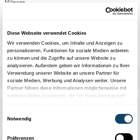
Millewee
L-7661 Medernach
Kontakt
Diese Webseite verwendet Cookies
Wir verwenden Cookies, um Inhalte und Anzeigen zu
contact@eppelduerfer.lu
personalisieren, Funktionen für soziale Medien anbieten
zu können und die Zugriffe auf unsere Website zu
analysieren. Außerdem geben wir Informationen zu Ihrer
Verwendung unserer Website an unsere Partner für
soziale Medien, Werbung und Analysen weiter. Unsere
Partner führen diese Informationen möglicherweise mit
weiteren Daten zusammen, die Sie ihnen bereitgestellt
haben oder die sie im Rahmen Ihrer Nutzung der Dienste
Other scientific events
gesammelt haben.
Einwilligungsauswahl
Notwendig
Alle Events
Präferenzen