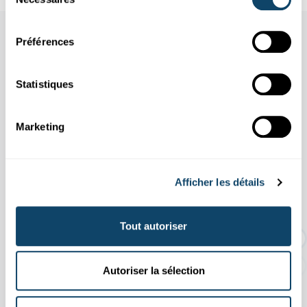
du
consentement
Other scientific events
Préférences
Statistiques
Tous les événements
Marketing
11.04
31.10
/
2026
2026
Afficher les détails
EXPO TEMPORAIRE : Une histoire d'or
dur
Tout autoriser
Autoriser la sélection