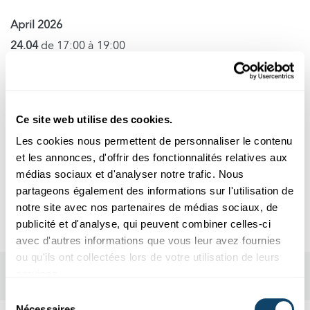
April 2026
24.04
de 17:00 à 19:00
Lieu d'événement
Ce site web utilise des cookies.
Kinepolis Luxembourg 45 Avenue JF Kennedy L-1855
Luxembourg
Les cookies nous permettent de personnaliser le contenu
et les annonces, d'offrir des fonctionnalités relatives aux
Avenue JF Kennedy
médias sociaux et d'analyser notre trafic. Nous
1855 Luxembourg
partageons également des informations sur l'utilisation de
notre site avec nos partenaires de médias sociaux, de
publicité et d'analyse, qui peuvent combiner celles-ci
avec d'autres informations que vous leur avez fournies
ou qu'ils ont collectées lors de votre utilisation de leurs
services.
Sélection
Nécessaires