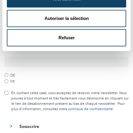
Suivez le monde de la science et de
la recherche au Luxembourg
Autoriser la sélection
Abonnez-vous gratuitement à notre newsletter et recevez
chaque mois le meilleur des articles de Science.lu
Refuser
Souscrivez à notre newsletter
DE
FR
En cochant cette case, vous acceptez de recevoir notre newsletter. Vous
pouvez à tout moment et très facilement vous désinscrire en cliquant sur
le lien de désabonnement présent au bas de chaque newsletter. Pour
plus d’information, consultez notre
politique de confidentialité
.