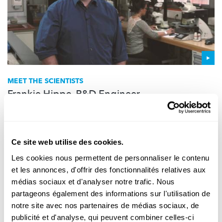
MEET THE SCIENTISTS
Frankie Hippe, R&D Engineer
Tête de mèche, dent de scie, bille de stylo: Ceratizit à Mamer
fabrique des produits de carbure. C'est comme faire un
gâteau...
Ce site web utilise des cookies.
Ceratizit
Les cookies nous permettent de personnaliser le contenu
et les annonces, d'offrir des fonctionnalités relatives aux
médias sociaux et d'analyser notre trafic. Nous
partageons également des informations sur l'utilisation de
Suivez
science.lu
notre site avec nos partenaires de médias sociaux, de
publicité et d'analyse, qui peuvent combiner celles-ci