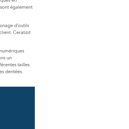
iques en
y sont également
inage d’outils
ient. Ceratizit
n numériques
ans un
érentes tailles
ues dentées.