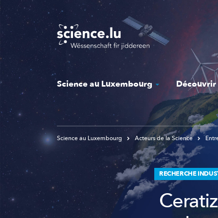
Skip
to
main
content
Science au Luxembourg
Découvrir
Science au Luxembourg
Acteurs de la Science
Entr
RECHERCHE INDUS
Ceratiz