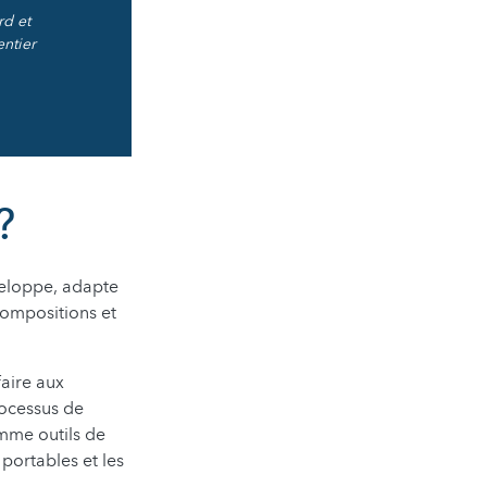
rd et
entier
?
éveloppe, adapte
compositions et
faire aux
rocessus de
omme outils de
 portables et les