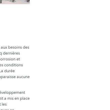
 aux besoins des
nq dernières
corrosion et
des conditions
 La durée
’apparaisse aucune
 développement
zit a mis en place
 les