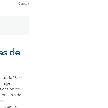
Ceratizit
es de
plus de 1000
sinage
t des pièces
fabricants de
es
 la pierre.