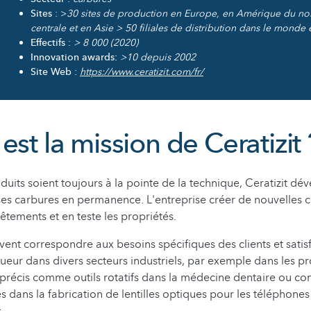
Sites
: >
30 sites de production en Europe, en Amérique du no
centrale et en Asie > 50 filiales de distribution dans le monde 
Effectifs
:
> 8 000 (2020)
Innovation awards:
>10 depuis 2002
Site Web
:
https://www.ceratizit.com/fr/
est la mission de Ceratizit 
duits soient toujours à la pointe de la technique, Ceratizit d
ses carbures en permanence. L'entreprise créer de nouvelles 
tements et en teste les propriétés.
vent correspondre aux besoins spécifiques des clients et satis
ueur dans divers secteurs industriels, par exemple dans les p
a précis comme outils rotatifs dans la médecine dentaire ou c
es dans la fabrication de lentilles optiques pour les téléphones
.