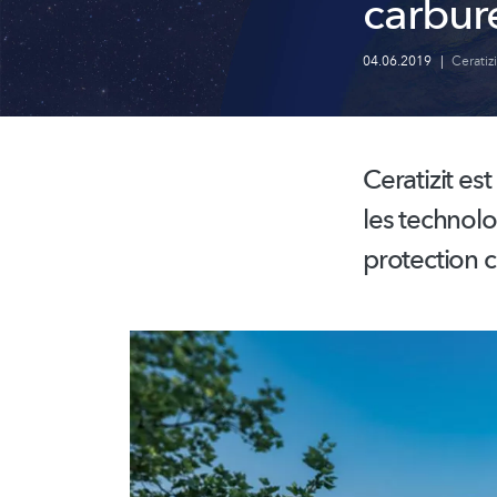
carbure
04.06.2019
|
Ceratizi
Ceratizit es
les technolo
protection c