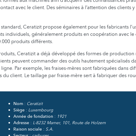
nt formés aux machines afin d’acquérir des connaissances prat
ntact avec le client. Des séminaires à l’attention des clients 
tandard, Ceratizit propose également pour les fabricants l’us
 individuels, généralement produits en coopération avec le cl
.000 produits différents.
roduits, Ceratizit a déjà développé des formes de productio
lients peuvent commander des outils hautement spécialisés d
ligne. Par exemple, les fraises-mères sont fabriquées dans diff
s du client. Le taillage par fraise-mère sert à fabriquer des ro
Nom
:
Ceratizit
Siège
:
Luxembourg
Année de fondation
:
1921
Adresse
:
L-8232 Mamer, 101, Route de Holzem
Raison sociale
:
S.A.
Secteur
:
carbures