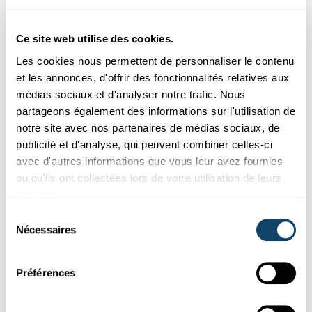
Ces plugins sont masqués car vous avez
Ce site web utilise des cookies.
refusé les cookies liés aux réseaux sociaux.
Pour les voir, veuillez changer vos
Les cookies nous permettent de personnaliser le contenu
préférences.
et les annonces, d'offrir des fonctionnalités relatives aux
médias sociaux et d'analyser notre trafic. Nous
partageons également des informations sur l'utilisation de
CHANGER MES PRÉFÉRENCES
notre site avec nos partenaires de médias sociaux, de
publicité et d'analyse, qui peuvent combiner celles-ci
avec d'autres informations que vous leur avez fournies
ou qu'ils ont collectées lors de votre utilisation de leurs
services.
Sélection
Abonnez-vous à notre
Nécessaires
du
chaîne Youtube
consentement
Préférences
Suivez le monde de la science et de