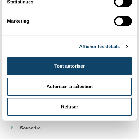
Statistiques
la recherche au Luxembourg
Marketing
Abonnez-vous gratuitement à notre newsletter et recevez
chaque mois le meilleur des articles de Science.lu
Souscrivez à notre newsletter
Afficher les détails
Tout autoriser
DE
FR
Autoriser la sélection
En cochant cette case, vous acceptez de recevoir notre newsletter. Vous
pouvez à tout moment et très facilement vous désinscrire en cliquant sur
le lien de désabonnement présent au bas de chaque newsletter. Pour
Refuser
plus d’information, consultez notre
politique de confidentialité
.