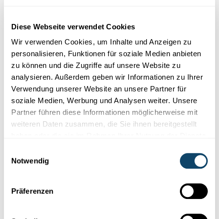
Diese Plugins sind ausgeblendet, weil Sie
Cookies im Zusammenhang mit sozialen
Diese Webseite verwendet Cookies
Netzwerken abgelehnt haben. Um sie zu
Wir verwenden Cookies, um Inhalte und Anzeigen zu
sehen, ändern Sie bitte Ihre Einstellungen.
personalisieren, Funktionen für soziale Medien anbieten
zu können und die Zugriffe auf unsere Website zu
EINSTELLUNGEN ÄNDERN
analysieren. Außerdem geben wir Informationen zu Ihrer
Verwendung unserer Website an unsere Partner für
soziale Medien, Werbung und Analysen weiter. Unsere
Partner führen diese Informationen möglicherweise mit
weiteren Daten zusammen, die Sie ihnen bereitgestellt
haben oder die sie im Rahmen Ihrer Nutzung der Dienste
Abonniere unseren
gesammelt haben.
Einwilligungsauswahl
Youtube-Kanal
Notwendig
Präferenzen
Folge der Welt der Wissenschaft