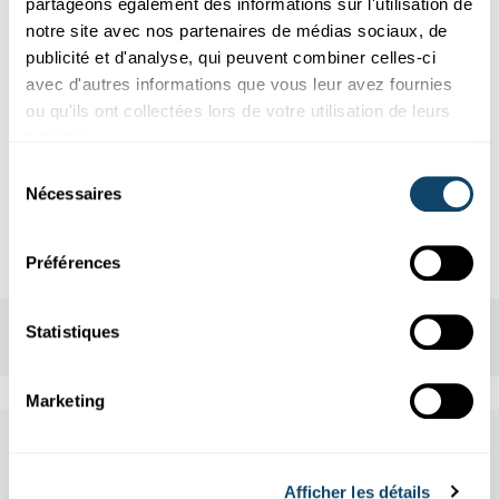
partageons également des informations sur l'utilisation de
notre site avec nos partenaires de médias sociaux, de
Webinar via Zoom
publicité et d'analyse, qui peuvent combiner celles-ci
avec d'autres informations que vous leur avez fournies
ou qu'ils ont collectées lors de votre utilisation de leurs
Contact
services.
Sélection
info@odyssea.lu
Nécessaires
du
www.odyssea.lu
consentement
Préférences
Statistiques
Marketing
Other scientific events
Afficher les détails