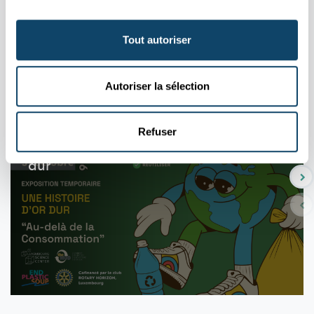
Tous les événements
Tout autoriser
Autoriser la sélection
11.04
31.10
/
2026
2026
Refuser
EXPO TEMPORAIRE : Une histoire d'or
dur