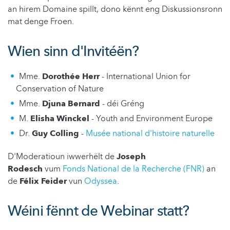
an hirem Domaine spillt, dono kënnt eng Diskussionsronn
mat denge Froen.
Wien sinn d'Invitéën?
Mme.
Dorothée Herr
- International Union for
Conservation of Nature
Mme.
Djuna Bernard
- déi Gréng
M.
Elisha Winckel
- Youth and Environment Europe
Dr.
Guy Colling
-
Musée national d'histoire naturelle
D'Moderatioun iwwerhëlt de
Joseph
Rodesch
vum
Fonds National de la Recherche (FNR)
an
de
Félix Feider
vun
Odyssea
.
Wéini fënnt de Webinar statt?