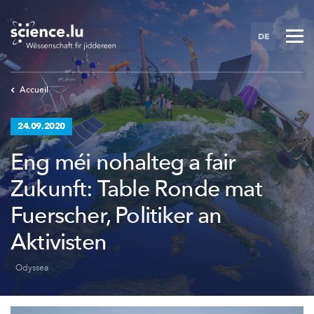
Skip
to
DE
main
content
Accueil
24.09.2020
Eng méi nohalteg a fair
Zukunft: Table Ronde mat
Fuerscher, Politiker an
Aktivisten
Odyssea