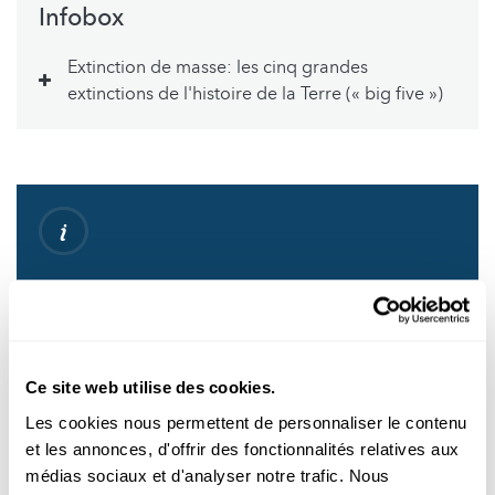
Infobox
Extinction de masse: les cinq grandes
extinctions de l'histoire de la Terre (« big five »)
La « sixième » extinction de masse a
commencé.
Ce site web utilise des cookies.
La manière dont nous, les êtres humains, nous
approprions la Terre a un impact sur les autres espèces. La
Les cookies nous permettent de personnaliser le contenu
destruction des habitats, l'intervention dans les chaînes
et les annonces, d'offrir des fonctionnalités relatives aux
alimentaires, le changement climatique – tous ces facteurs
médias sociaux et d'analyser notre trafic. Nous
contribuent aujourd'hui à la disparition des espèces.