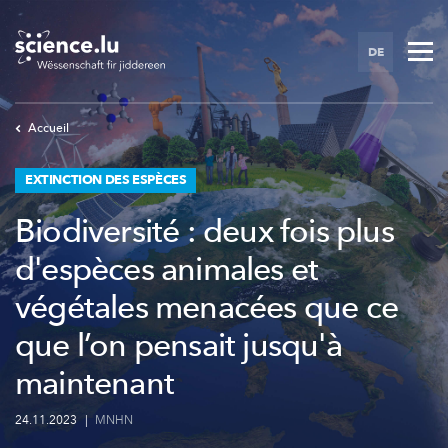
Skip
to
DE
main
content
Accueil
EXTINCTION DES ESPÈCES
Biodiversité : deux fois plus
d'espèces animales et
végétales menacées que ce
que l’on pensait jusqu'à
maintenant
24.11.2023
|
MNHN