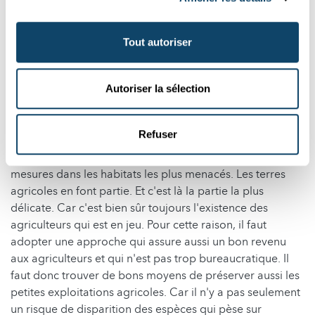
dernières années. Une fois que le cours naturel des
rivières est rétabli, de nombreuses espèces se
rétablissent. Nombre de libellules, telles que le
Tout autoriser
caloptéryx vierge, le caloptéryx éclatant, le gomphe
vulgaire ou le gomphe à pattes jaunes, qui étaient
Autoriser la sélection
extrêmement rares autrefois, sont redevenues assez
fréquentes aujourd'hui. En ce sens, la législation sur la
restauration de la nature que le Parlement européen
Refuser
vient d’adopter constitue un pas dans la bonne direction.
L'important à présent est de mettre en œuvre ces
mesures dans les habitats les plus menacés. Les terres
agricoles en font partie. Et c'est là la partie la plus
délicate. Car c'est bien sûr toujours l'existence des
agriculteurs qui est en jeu. Pour cette raison, il faut
adopter une approche qui assure aussi un bon revenu
aux agriculteurs et qui n'est pas trop bureaucratique. Il
faut donc trouver de bons moyens de préserver aussi les
petites exploitations agricoles. Car il n'y a pas seulement
un risque de disparition des espèces qui pèse sur