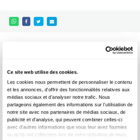
Other scientific events
Ce site web utilise des cookies.
Tous les événements
Les cookies nous permettent de personnaliser le contenu
et les annonces, d'offrir des fonctionnalités relatives aux
médias sociaux et d'analyser notre trafic. Nous
partageons également des informations sur l'utilisation de
11.04
31.10
/
notre site avec nos partenaires de médias sociaux, de
2026
2026
publicité et d'analyse, qui peuvent combiner celles-ci
avec d'autres informations que vous leur avez fournies
EXPO TEMPORAIRE : Une histoire d'or
ou qu'ils ont collectées lors de votre utilisation de leurs