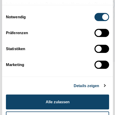
Geschichten rund um den Abf...
haben oder die sie im Rahmen Ihrer Nutzung der Dienste
gesammelt haben.
Einwilligungsauswahl
Notwendig
Präferenzen
Statistiken
Marketing
Folge
science.lu
Details zeigen
Diese Plugins sind ausgeblendet, weil Sie
Alle zulassen
Cookies im Zusammenhang mit sozialen
Netzwerken abgelehnt haben. Um sie zu